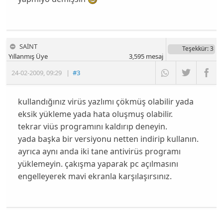
SAİNT
Teşekkür
: 3
Yıllanmış Üye
3,595
mesaj
24-02-2009
,
09:29
|
#3
kullandığınız virüs yazlımı çökmüş olabilir yada
eksik yükleme yada hata oluşmuş olabilir.
tekrar viüs programını kaldırıp deneyin.
yada başka bir versiyonu netten indirip kullanın.
ayrıca aynı anda iki tane antivirüs programı
yüklemeyin. çakışma yaparak pc açılmasını
engelleyerek mavi ekranla karşılaşırsınız.