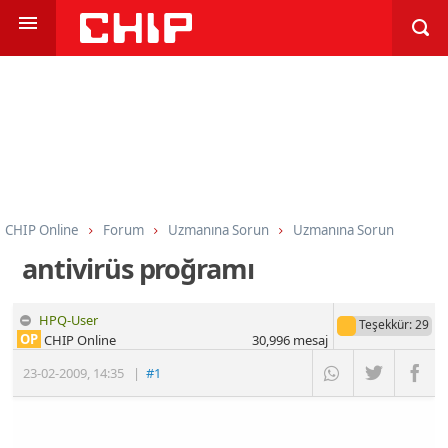
CHIP Online
Forum
Uzmanına Sorun
Uzmanına Sorun
antivirüs proğramı
HPQ-User
Teşekkür
: 29
OP
CHIP Online
30,996
mesaj
23-02-2009
,
14:35
|
#1