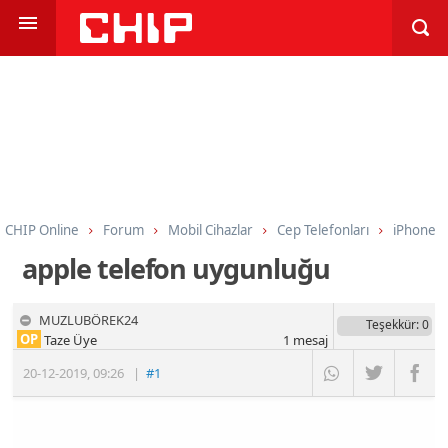
CHIP Online
Forum
Mobil Cihazlar
Cep Telefonları
iPhone
apple telefon uygunluğu
MUZLUBÖREK24
Teşekkür
: 0
OP
Taze Üye
1
mesaj
20-12-2019
,
09:26
|
#1