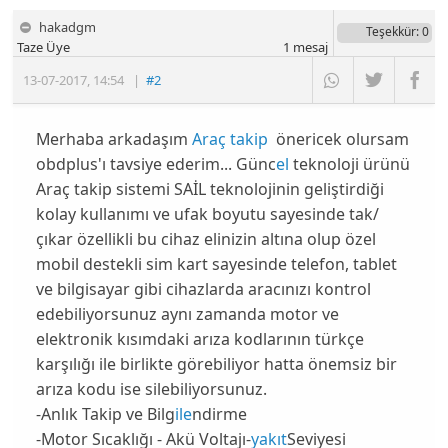
hakadgm
Teşekkür
: 0
Taze Üye
1
mesaj
13-07-2017
,
14:54
|
#2
Merhaba arkadaşım
Araç takip
önericek olursam
obdplus'ı tavsiye ederim... Günc
el
teknoloji ürünü
Araç takip sistemi SAİL teknolojinin geliştirdiği
kolay kullanımı ve ufak boyutu sayesinde tak/
çıkar özellikli bu cihaz elinizin altına olup özel
mobil destekli sim kart sayesinde telefon, tablet
ve bilgisayar gibi cihazlarda aracınızı kontrol
edebiliyorsunuz aynı zamanda motor ve
elektronik kısımdaki arıza kodlarının türkçe
karşılığı ile birlikte görebiliyor hatta önemsiz bir
arıza kodu ise silebiliyorsunuz.
-Anlık Takip ve Bilg
ile
ndirme
-Motor Sıcaklığı - Akü Voltajı-
yakıt
Seviyesi