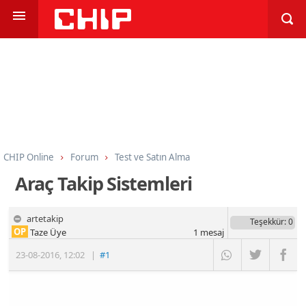
CHIP Online
Forum
Test ve Satın Alma
Navigasyon ve Rota Planlama
Araç Takip Sistemleri
artetakip
Teşekkür
: 0
OP
Taze Üye
1
mesaj
23-08-2016
,
12:02
|
#1