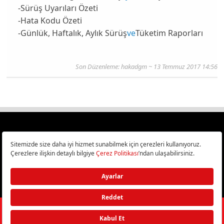
-Sürüş Uyarıları Özeti
-Hata Kodu Özeti
-Günlük, Haftalık, Aylık Sürüş
ve
Tüketim Raporları
Son Düzenleme: hakadgm ~ 13 Temmuz 2017 14:56
Türkiye
Cep Telefonu İncelemeleri,
Bilişim ve Teknoloji Haberleri CHIP Online’da!
©
2026
Doğan Burda Dergi Yayıncılık ve Pazarlama A.Ş.
/ Tüm hakları
saklıdır.