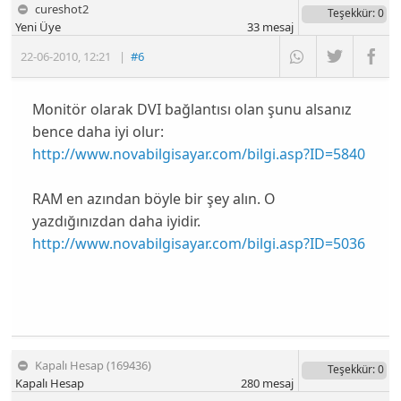
cureshot2
Teşekkür
: 0
Yeni Üye
33
mesaj
22-06-2010
,
12:21
|
#6
Monitör olarak DVI bağlantısı olan şunu alsanız
bence daha iyi olur:
http://www.novabilgisayar.com/bilgi.asp?ID=5840
RAM en azından böyle bir şey alın. O
yazdığınızdan daha iyidir.
http://www.novabilgisayar.com/bilgi.asp?ID=5036
Kapalı Hesap (169436)
Teşekkür
: 0
Kapalı Hesap
280
mesaj