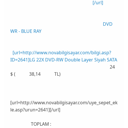
[/url]
DVD
WR - BLUE RAY
[url=http://www.novabilgisayar.com/bilgi.asp?
ID=2641]LG 22X DVD-RW Double Layer Siyah SATA
24
$ ( 38,14 TL)
[url=http://www.novabilgisayar.com/uye_sepet_ek
le.asp?urun=2641][/url]
TOPLAM :