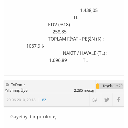
1.438,05
TL
KDV (%18) :
258,85
TOPLAM FİYAT - PEŞİN ($) :
1067,9 $
NAKİT / HAVALE (TL) :
1.696,89 TL
TnDnmz
Teşekkür
: 20
Yıllanmış Üye
2,235
mesaj
20-06-2010
,
20:18
|
#2
Gayet iyi bir pc olmuş.