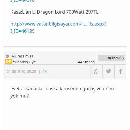
I_ID=44576
Kasa:Lian Li Dragon Lord 700Watt 297TL
http://www.vatanbilgisayar.com/l ... ils.aspx?
I_ID=46129
Mr.PessimisT
Teşekkür
: 0
OP
Yıllanmış Üye
447
mesaj
21-06-2010
,
20:28
|
#4
evet arkadaslar baska kimseden görüş ve öneri
yok mu?