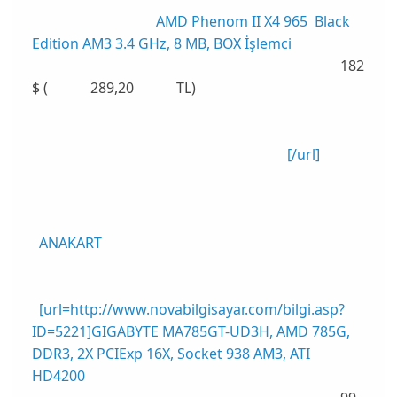
AMD Phenom II X4 965 Black
Edition AM3 3.4 GHz, 8 MB, BOX İşlemci
182
$ ( 289,20 TL)
[/url]
ANAKART
[url=http://www.novabilgisayar.com/bilgi.asp?
ID=5221]GIGABYTE MA785GT-UD3H, AMD 785G,
DDR3, 2X PCIExp 16X, Socket 938 AM3, ATI
HD4200