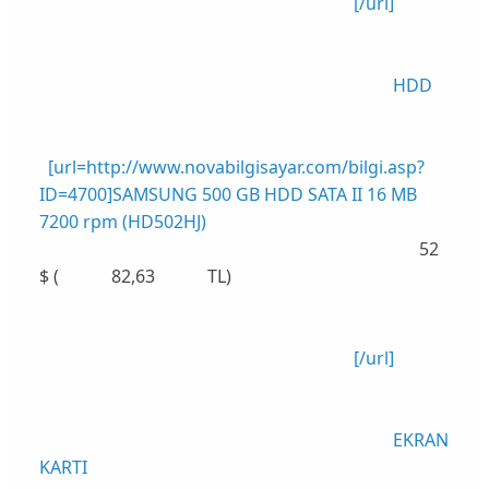
[/url]
HDD
[url=http://www.novabilgisayar.com/bilgi.asp?
ID=4700]SAMSUNG 500 GB HDD SATA II 16 MB
7200 rpm (HD502HJ)
52
$ ( 82,63 TL)
[/url]
EKRAN
KARTI