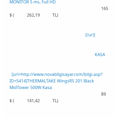
MONİTÖR 5 ms, Full HD
165
$ ( 262,19 TL)
[/url]
KASA
[url=http://www.novabilgisayar.com/bilgi.asp?
ID=5414]THERMALTAKE WingsRS 201 Black
MidTower 500W Kasa
89
$ ( 141,42 TL)