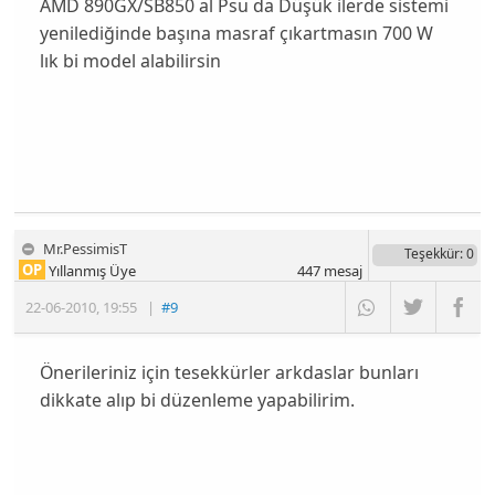
AMD 890GX/SB850 al Psu da Düşük ilerde sistemi
yenilediğinde başına masraf çıkartmasın 700 W
lık bi model alabilirsin
Mr.PessimisT
Teşekkür
: 0
OP
Yıllanmış Üye
447
mesaj
22-06-2010
,
19:55
|
#9
Önerileriniz için tesekkürler arkdaslar bunları
dikkate alıp bi düzenleme yapabilirim.