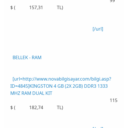
99
$ ( 157,31 TL)
[/url]
BELLEK - RAM
[url=http://www.novabilgisayar.com/bilgi.asp?
ID=4845]KINGSTON 4 GB (2X 2GB) DDR3 1333
MHZ RAM DUAL KIT
115
$ ( 182,74 TL)