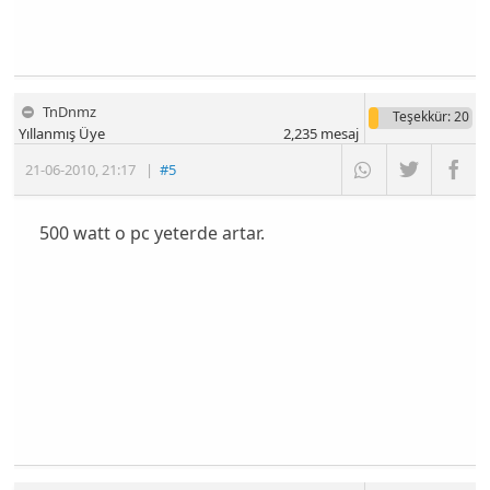
TnDnmz
Teşekkür
: 20
Yıllanmış Üye
2,235
mesaj
21-06-2010
,
21:17
|
#5
500 watt o pc yeterde artar.