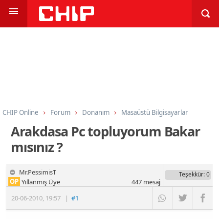
CHIP Online
Forum
Donanım
Masaüstü Bilgisayarlar
Arakdasa Pc topluyorum Bakar
mısınız ?
Mr.PessimisT
Teşekkür
: 0
OP
Yıllanmış Üye
447
mesaj
20-06-2010
,
19:57
|
#1