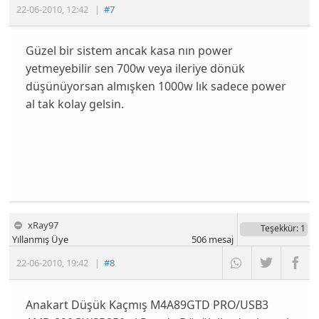
22-06-2010
,
12:42
|
#7
Güzel bir sistem ancak kasa nın power
yetmeyebilir sen 700w veya ileriye dönük
düşünüyorsan almışken 1000w lık sadece power
al tak kolay gelsin.
xRay97
Teşekkür
: 1
Yıllanmış Üye
506
mesaj
22-06-2010
,
19:42
|
#8
Anakart Düşük Kaçmış M4A89GTD PRO/USB3