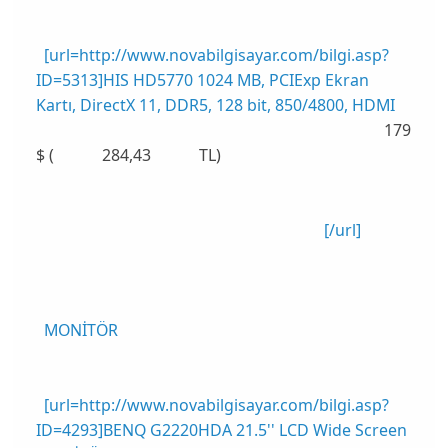
[url=http://www.novabilgisayar.com/bilgi.asp?
ID=5313]HIS HD5770 1024 MB, PCIExp Ekran
Kartı, DirectX 11, DDR5, 128 bit, 850/4800, HDMI
179
$ ( 284,43 TL)
[/url]
MONİTÖR
[url=http://www.novabilgisayar.com/bilgi.asp?
ID=4293]BENQ G2220HDA 21.5'' LCD Wide Screen