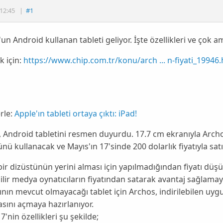
12:45
|
#1
un Android kullanan tableti geliyor. İşte özellikleri ve çok ama 
 için:
https://www.chip.com.tr/konu/arch ... n-fiyati_19946
rle:
Apple'ın tableti ortaya çıktı: iPad!
, Android tabletini resmen duyurdu. 17.7 cm ekranıyla
Arch
ü kullanacak ve Mayıs'ın 17'sinde 200 dolarlık fiyatıyla sat
bir dizüstünün yerini alması için yapılmadığından fiyatı düşü
ilir medya oynatıcıların fiyatından satarak avantaj sağlamay
ın mevcut olmayacağı tablet için Archos, indirilebilen uyg
ını açmaya hazırlanıyor.
7'nin özellikleri şu şekilde;