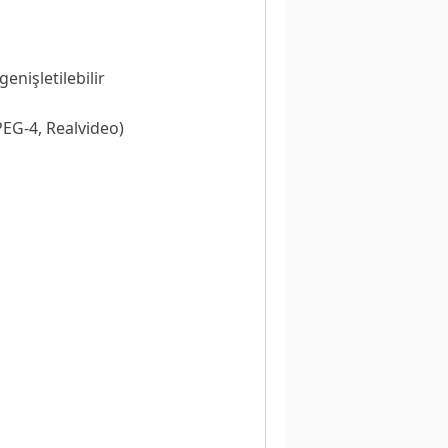
enişletilebilir
PEG-4, Realvideo)