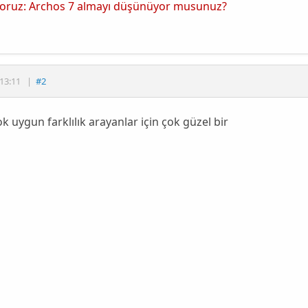
ıyoruz: Archos 7 almayı düşünüyor musunuz?
13:11
|
#2
çok uygun farklılık arayanlar için çok güzel bir