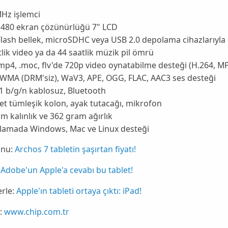
Hz işlemci
x 480 ekran çözünürlüğü 7" LCD
lash bellek,
microSDHC
veya USB 2.0 depolama cihazlarıyla g
tlik video ya da 44 saatlik müzik pil ömrü
 .mp4, .moc, flv'de 720p video oynatabilme desteği (H.264, M
 WMA (DRM'siz), WaV3, APE, OGG, FLAC, AAC3 ses desteği
1 b/g/n kablosuz,
Bluetooth
det tümleşik kolon, ayak tutacağı, mikrofon
cm kalınlık ve 362 gram ağırlık
olamada
Windows
, Mac ve Linux desteği
nu:
Archos 7 tabletin şaşırtan fiyatı!
Adobe'un Apple'a cevabı bu tablet!
rle:
Apple'ın tableti ortaya çıktı: iPad!
:
www.chip.com.tr