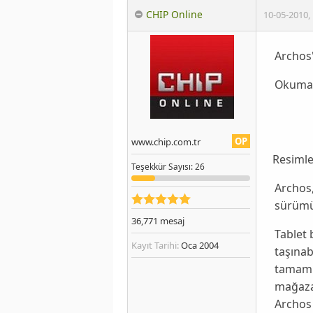
CHIP Online
10-05-2010
,
Archos'
Okumak
OP
www.chip.com.tr
Resimle
Teşekkür
Sayısı
: 26
Archos
sürümün
36,771
mesaj
Tablet
Kayıt Tarihi:
Oca 2004
taşınab
tamamın
mağazas
Archos 