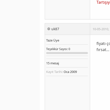
Tartış
uk87
10-05-2010
,
Taze Üye
fiyatı 
fırsat...
Teşekkür
Sayısı
: 0
15
mesaj
Kayıt Tarihi:
Oca 2009