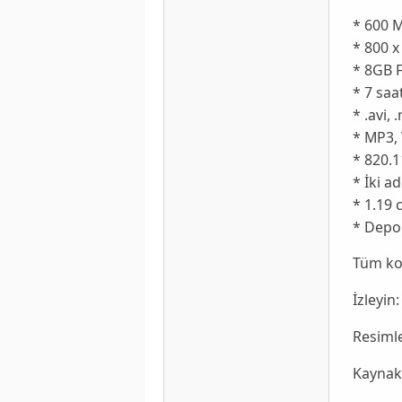
* 600 M
* 800 
* 8GB F
* 7 saa
* .avi,
* MP3,
* 820.1
* İki a
* 1.19 
* Dep
Tüm ko
İzleyin:
Resimle
Kaynak