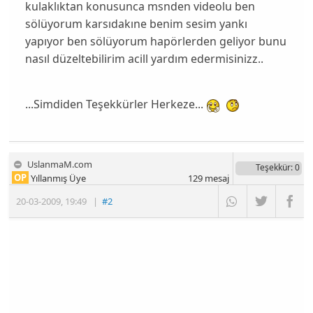
kulaklıktan konusunca msnden videolu ben
sölüyorum karsıdakıne benim sesim yankı
yapıyor ben sölüyorum hapörlerden geliyor bunu
nasıl düzeltebilirim acill yardım edermisinizz..
...Simdiden Teşekkürler Herkeze...
UslanmaM.com
Teşekkür
: 0
OP
Yıllanmış Üye
129
mesaj
20-03-2009
,
19:49
|
#2