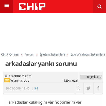
CHIP Online
Forum
İşletim Sistemleri
Eski Windows Sistemleri
arkadaslar yankı sorunu
UslanmaM.com
Teşekkür
: 0
OP
Yıllanmış Üye
129
mesaj
20-03-2009
,
19:45
|
#1
arkadaslar kulaklıgım var hoporlerim var