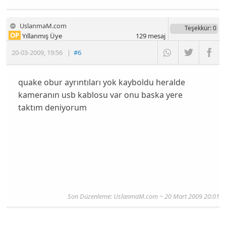
UslanmaM.com
Teşekkür
: 0
OP
Yıllanmış Üye
129
mesaj
20-03-2009
,
19:56
|
#6
quake obur ayrıntıları yok kayboldu heralde
kameranın usb kablosu var onu baska yere
taktım deniyorum
Son Düzenleme: UslanmaM.com ~ 20 Mart 2009 20:01