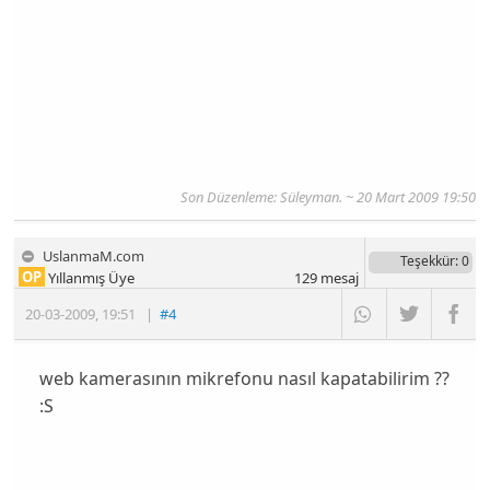
Son Düzenleme: Süleyman. ~ 20 Mart 2009 19:50
UslanmaM.com
Teşekkür
: 0
OP
Yıllanmış Üye
129
mesaj
20-03-2009
,
19:51
|
#4
web kamerasının mikrefonu nasıl kapatabilirim ??
:S