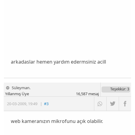
arkadaslar hemen yardım edermsiniz acill
Süleyman.
Teşekkür
: 3
Yıllanmış Üye
16,587
mesaj
20-03-2009
,
19:49
|
#3
web kameranızın mikrofunu açık olabilir.