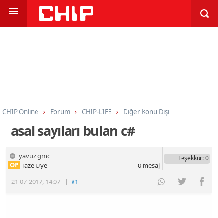
CHIP Online
Forum
CHIP-LIFE
Diğer Konu Dışı
asal sayıları bulan c#
yavuz gmc
Teşekkür
: 0
OP
Taze Üye
0
mesaj
21-07-2017
,
14:07
|
#1