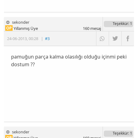
sekonder
Teşekkür
: 1
OP
Yıllanmış Üye
160
mesaj
24-06-2013
,
00:28
|
#3
pamuğun parça kalma olasılığı olduğu içinmi peki
dostum ??
sekonder
Teşekkür
: 1
OP