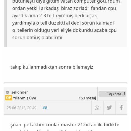
bütünleşti diye gittim vatan computer götürdüm
ordan yetkili arkadaş biraz zorladı fandan cpu
ayırdık ama 2-3 tell eyrilmiş dedi bıçak
yardımıyla o tell düzeltti al dedi sorun kalmadi
o tellerin olduğu yeri eliyle dokundu acaba cpu
sorun olmuş olabilirmi
takıp kullanmadıktan sonra bilemeyiz
sekonder
Teşekkür
: 1
OP
Yıllanmış Üye
160
mesaj
25-06-2013
,
20:49
|
#8
şuan pc taktım coolar master 212x fan ile birlikte