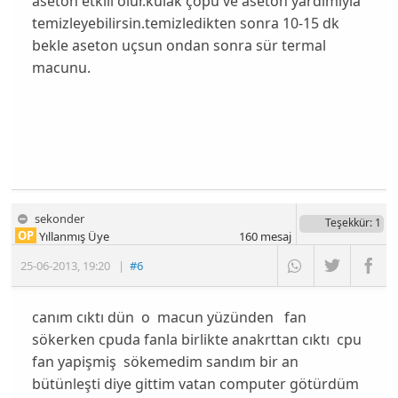
aseton etkili olur.kulak çöpü ve aseton yardımıyla
temizleyebilirsin.temizledikten sonra 10-15 dk
bekle aseton uçsun ondan sonra sür termal
macunu.
sekonder
Teşekkür
: 1
OP
Yıllanmış Üye
160
mesaj
25-06-2013
,
19:20
|
#6
canım cıktı dün o macun yüzünden fan
sökerken cpuda fanla birlikte anakrttan cıktı cpu
fan yapişmiş sökemedim sandım bir an
bütünleşti diye gittim vatan computer götürdüm