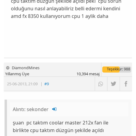
cpu taktım düzgün şekilde açıldı peki cpu sorun
olduğunu nasıl anlayabiliriz belli edermi kendini
amd fx 8350 kullanıyorum cpu 1 aylik daha
DiamondMines
Teşekkür
: 988
Yıllanmış Üye
10,394
mesaj
25-06-2013
,
21:09
|
#9
Alıntı:
sekonder
şuan pc taktım coolar master 212x fan ile
birlikte cpu taktım düzgün şekilde açıldı