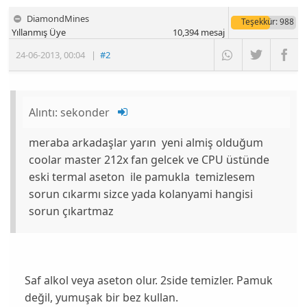
DiamondMines
Teşekkür
: 988
Yıllanmış Üye
10,394
mesaj
24-06-2013
,
00:04
|
#2
Alıntı:
sekonder
meraba arkadaşlar yarın yeni almiş olduğum
coolar master 212x fan gelcek ve CPU üstünde
eski termal aseton ile pamukla temizlesem
sorun cıkarmı sizce yada kolanyami hangisi
sorun çıkartmaz
Saf alkol veya aseton olur. 2side temizler. Pamuk
değil, yumuşak bir bez kullan.