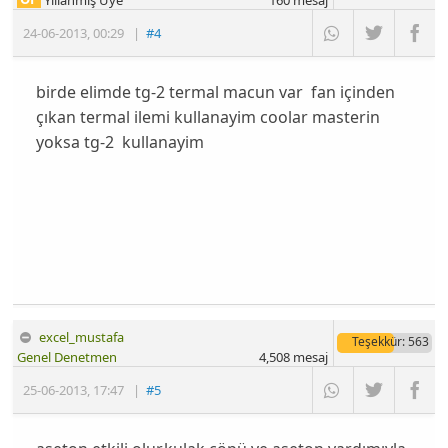
Yıllanmış Üye
160
mesaj
24-06-2013
,
00:29
|
#4
birde elimde tg-2 termal macun var fan içinden
çıkan termal ilemi kullanayim coolar masterin
yoksa tg-2 kullanayim
excel_mustafa
Teşekkür
: 563
Genel Denetmen
4,508
mesaj
25-06-2013
,
17:47
|
#5