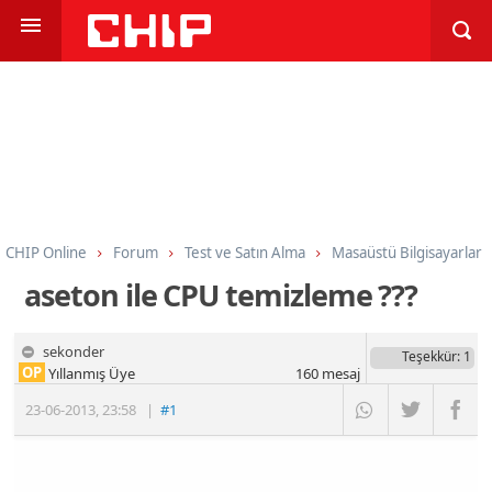
CHIP Online
Forum
Test ve Satın Alma
Masaüstü Bilgisayarlar
aseton ile CPU temizleme ???
sekonder
Teşekkür
: 1
OP
Yıllanmış Üye
160
mesaj
23-06-2013
,
23:58
|
#1