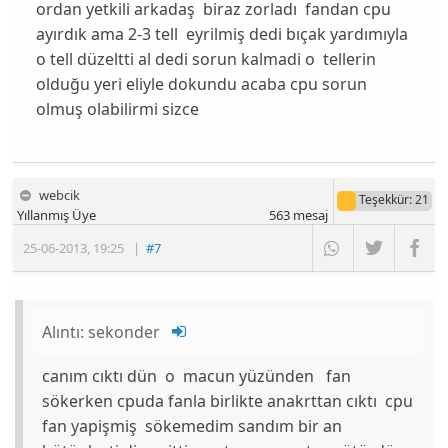
ordan yetkili arkadaş biraz zorladı fandan cpu
ayırdık ama 2-3 tell eyrilmiş dedi bıçak yardımıyla
o tell düzeltti al dedi sorun kalmadi o tellerin
olduğu yeri eliyle dokundu acaba cpu sorun
olmuş olabilirmi sizce
webcik
Teşekkür
: 21
Yıllanmış Üye
563
mesaj
25-06-2013
,
19:25
|
#7
Alıntı:
sekonder
canım cıktı dün o macun yüzünden fan
sökerken cpuda fanla birlikte anakrttan cıktı cpu
fan yapişmiş sökemedim sandım bir an