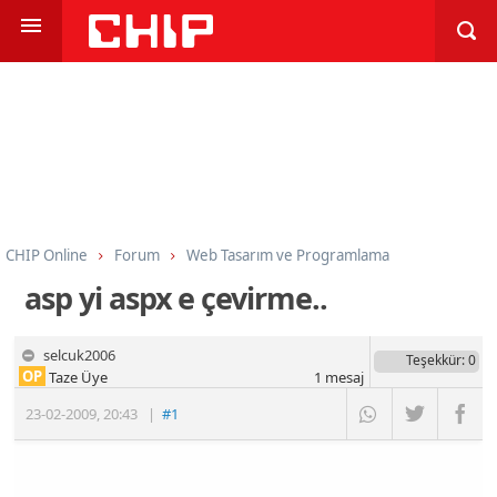
CHIP Online
Forum
Web Tasarım ve Programlama
Programlama
C#
asp yi aspx e çevirme..
selcuk2006
Teşekkür
: 0
OP
Taze Üye
1
mesaj
23-02-2009
,
20:43
|
#1