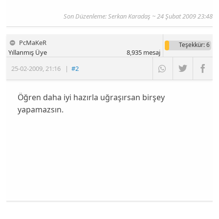
Son Düzenleme: Serkan Karadaş ~ 24 Şubat 2009 23:48
PcMaKeR
Teşekkür
: 6
Yıllanmış Üye
8,935
mesaj
25-02-2009
,
21:16
|
#2
Öğren daha iyi hazırla uğraşırsan birşey
yapamazsın.