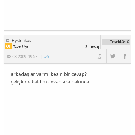
Hysterikos
Teşekkür
: 0
OP
Taze Üye
3
mesaj
08-03-2009
,
19:57
|
#6
arkadaşlar varmı kesin bir cevap?
çelişkide kaldım cevaplara bakınca..