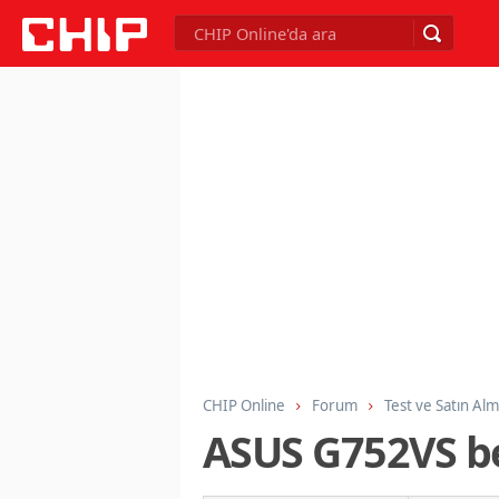
CHIP Online
Forum
Test ve Satın Al
ASUS G752VS b