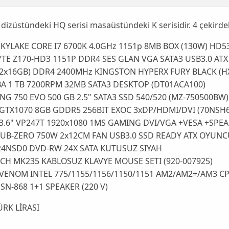
 dizüstündeki HQ serisi masaüstündeki K serisidir. 4 çekirde
SKYLAKE CORE I7 6700K 4.0GHz 1151p 8MB BOX (130W) 
TE Z170-HD3 1151P DDR4 SES GLAN VGA SATA3 USB3.0 
(2x16GB) DDR4 2400MHz KINGSTON HYPERX FURY BLACK 
BA 1 TB 7200RPM 32MB SATA3 DESKTOP (DT01ACA100)
G 750 EVO 500 GB 2.5" SATA3 SSD 540/520 (MZ-750500
 GTX1070 8GB GDDR5 256BIT EXOC 3xDP/HDMI/DVI (70
3.6" VP247T 1920x1080 1MS GAMING DVI/VGA +VESA +
SUB-ZERO 750W 2x12CM FAN USB3.0 SSD READY ATX OY
24NSD0 DVD-RW 24X SATA KUTUSUZ SIYAH
ECH MK235 KABLOSUZ KLAVYE MOUSE SETI (920-007925)
VENOM INTEL 775/1155/1156/1150/1151 AM2/AM2+/AM3
SN-868 1+1 SPEAKER (220 V)
ÜRK LİRASI