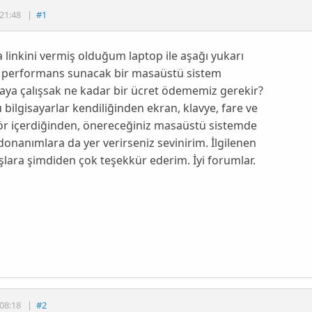
21:48
|
#1
 linkini vermiş olduğum laptop ile aşağı yukarı
 performans sunacak bir masaüstü sistem
ya çalışsak ne kadar bir ücret ödememiz gerekir?
 bilgisayarlar kendiliğinden ekran, klavye, fare ve
ör içerdiğinden, önereceğiniz masaüstü sistemde
donanımlara da yer verirseniz sevinirim. İlgilenen
lara şimdiden çok teşekkür ederim. İyi forumlar.
08:18
|
#2