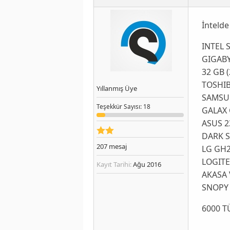
İntelde
INTEL 
GIGABY
32 GB 
TOSHI
Yıllanmış Üye
SAMSUN
Teşekkür
Sayısı
: 18
GALAX
ASUS 2
DARK 
207
mesaj
LG GH
LOGIT
Kayıt Tarihi:
Ağu 2016
AKASA 
SNOPY 
6000 T