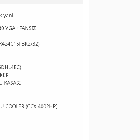
k yani.
HD530 VGA +FANSIZ
ATX
(HX424C15FBK2/32)
BW)
NSH6DHL4EC)
SPEAKER
UNCU KASASI
 CPU COOLER (CCX-4002HP)