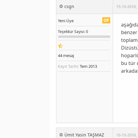
csgn
15-10-2016
,
OP
Yeni Üye
aşağıda
benzer
Teşekkür
Sayısı
: 0
toplama
Dizüstü
hoparl
44
mesaj
bu tür 
Kayıt Tarihi:
Tem 2013
arkadaş
Ümit Yasin TAŞMAZ
16-10-2016
,