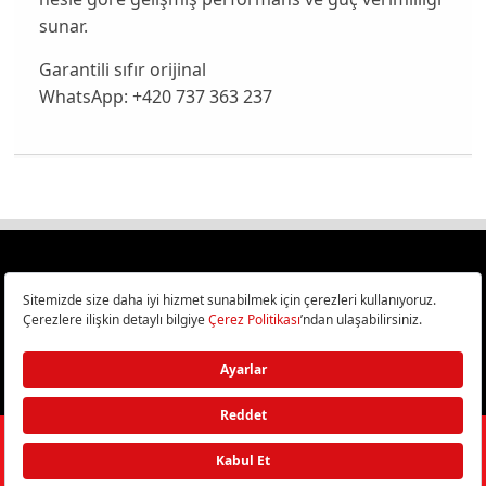
sunar.
Garantili sıfır orijinal
WhatsApp: +420 737 363 237
Türkiye
Cep Telefonu İncelemeleri,
Bilişim ve Teknoloji Haberleri CHIP Online’da!
©
2026
Doğan Burda Dergi Yayıncılık ve Pazarlama A.Ş.
/ Tüm hakları
saklıdır.