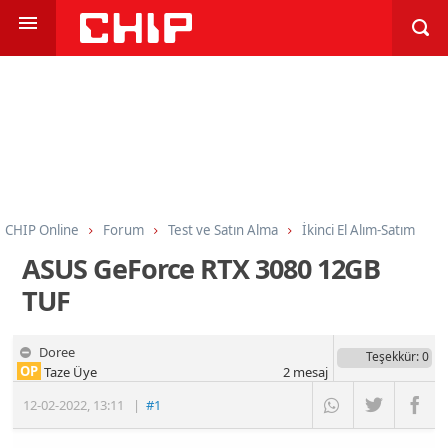
CHIP Online
Forum
Test ve Satın Alma
İkinci El Alım-Satım
ASUS GeForce RTX 3080 12GB
TUF
Doree
Teşekkür
: 0
OP
Taze Üye
2
mesaj
12-02-2022
,
13:11
|
#1