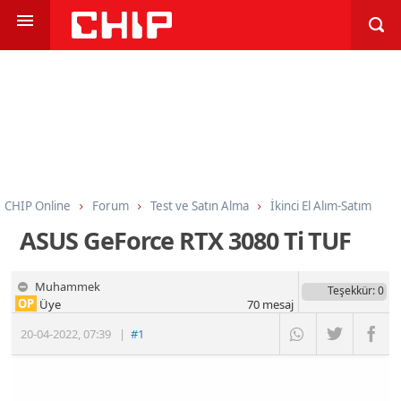
CHIP Online
Forum
Test ve Satın Alma
İkinci El Alım-Satım
ASUS GeForce RTX 3080 Ti TUF
Muhammek
Teşekkür
: 0
OP
Üye
70
mesaj
20-04-2022
,
07:39
|
#1