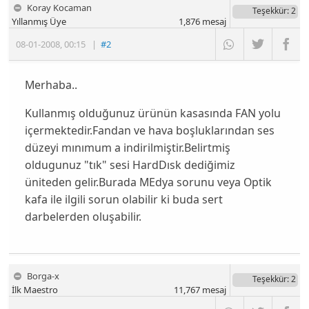
Koray Kocaman
Teşekkür
: 2
Yıllanmış Üye
1,876
mesaj
08-01-2008
,
00:15
|
#2
Merhaba..
Kullanmış olduğunuz ürünün kasasında FAN yolu
içermektedir.Fandan ve hava boşluklarından ses
düzeyi mınımum a indirilmiştir.Belirtmiş
oldugunuz "tık" sesi HardDısk dediğimiz
üniteden gelir.Burada MEdya sorunu veya Optik
kafa ile ilgili sorun olabilir ki buda sert
darbelerden oluşabilir.
Borga-x
Teşekkür
: 2
İlk Maestro
11,767
mesaj