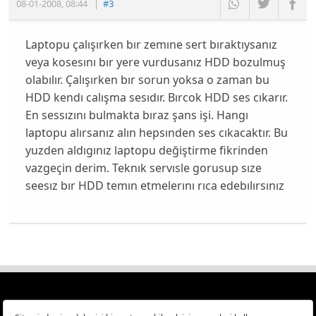
08-01-2008
,
08:44
|
#3
Laptopu çalışırken bır zemıne sert bıraktıysanız
veya kosesını bır yere vurdusanız HDD bozulmuş
olabılır. Çalışırken bır sorun yoksa o zaman bu
HDD kendı calışma sesıdır. Bırcok HDD ses cıkarır.
En sessızını bulmakta bıraz şans işi. Hangı
laptopu alırsanız alın hepsınden ses cıkacaktır. Bu
yuzden aldıgınız laptopu değiştirme fikrinden
vazgeçin derim. Teknık servısle gorusup sıze
seesız bır HDD temın etmelerını rıca edebılırsınız