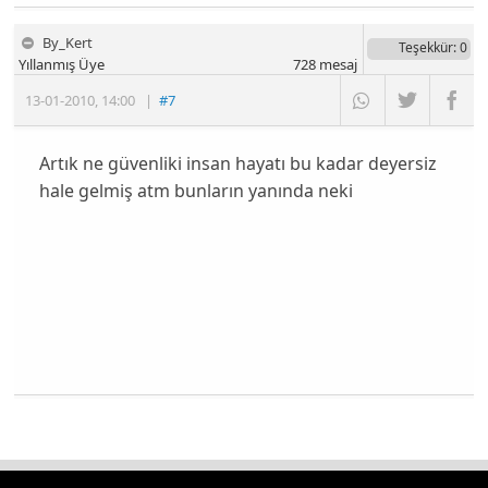
By_Kert
Teşekkür
: 0
Yıllanmış Üye
728
mesaj
13-01-2010
,
14:00
|
#7
Artık ne güvenliki insan hayatı bu kadar deyersiz
hale gelmiş atm bunların yanında neki