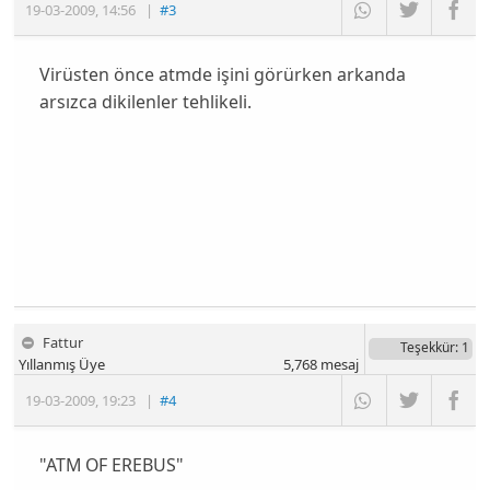
19-03-2009
,
14:56
|
#3
Virüsten önce atmde işini görürken arkanda
arsızca dikilenler tehlikeli.
Fattur
Teşekkür
: 1
Yıllanmış Üye
5,768
mesaj
19-03-2009
,
19:23
|
#4
"ATM OF EREBUS"