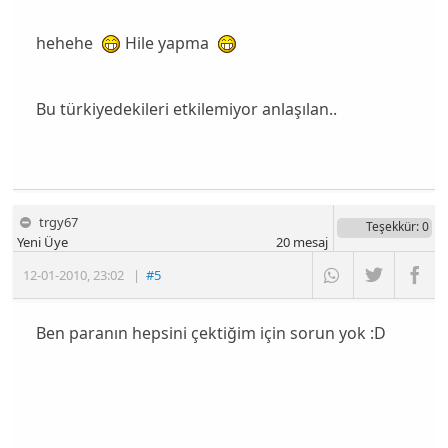
hehehe
Hile yapma
Bu türkiyedekileri etkilemiyor anlaşılan..
trgy67
Teşekkür
: 0
Yeni Üye
20
mesaj
12-01-2010
,
23:02
|
#5
Ben paranın hepsini çektiğim için sorun yok :D