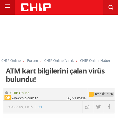
CHIP Online
Forum
CHIP Online İçerik
CHIP Online Haber
ATM kart bilgilerini çalan virüs
bulundu!
CHIP Online
Teşekkür
: 26
OP
www.chip.com.tr
36,771
mesaj
19-03-2009
,
11:15
|
#1