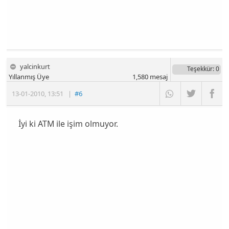
yalcinkurt
Teşekkür
: 0
Yıllanmış Üye
1,580
mesaj
13-01-2010
,
13:51
|
#6
İyi ki ATM ile işim olmuyor.