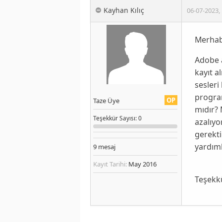
Kayhan Kılıç
06-07-2023
,
Merhab
Adobe 
kayıt 
sesleri
program
OP
Taze Üye
mıdır? 
Teşekkür
Sayısı
: 0
azalıyo
gerekt
yardıml
9
mesaj
Kayıt Tarihi:
May 2016
Teşekk