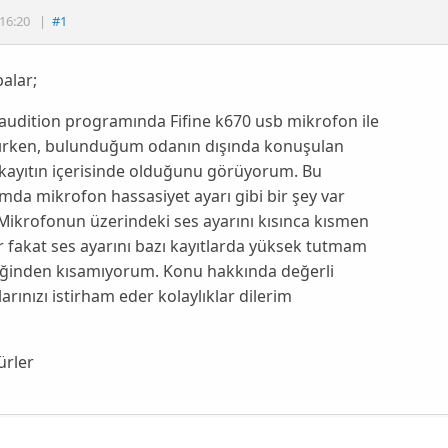
16:20
|
#1
alar;
audition programında Fifine k670 usb mikrofon ile
alırken, bulunduğum odanın dışında konuşulan
 kayıtın içerisinde olduğunu görüyorum. Bu
da mikrofon hassasiyet ayarı gibi bir şey var
Mikrofonun üzerindeki ses ayarını kısınca kısmen
r fakat ses ayarını bazı kayıtlarda yüksek tutmam
iğinden kısamıyorum. Konu hakkında değerli
arınızı istirham eder kolaylıklar dilerim
ürler