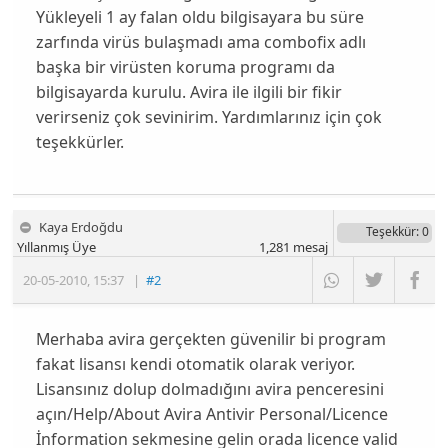
Yükleyeli 1 ay falan oldu bilgisayara bu süre
zarfında virüs bulaşmadı ama combofix adlı
başka bir virüsten koruma programı da
bilgisayarda kurulu. Avira ile ilgili bir fikir
verirseniz çok sevinirim. Yardımlarınız için çok
teşekkürler.
Kaya Erdoğdu
Teşekkür
: 0
Yıllanmış Üye
1,281
mesaj
20-05-2010
,
15:37
|
#2
Merhaba avira gerçekten güvenilir bi program
fakat lisansı kendi otomatik olarak veriyor.
Lisansınız dolup dolmadığını avira penceresini
açın/Help/About Avira Antivir Personal/Licence
İnformation sekmesine gelin orada licence valid