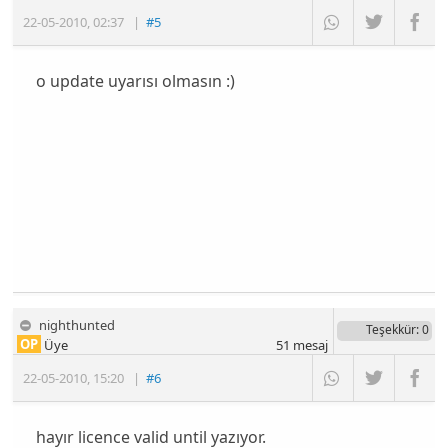
22-05-2010
,
02:37
|
#5
o update uyarısı olmasın :)
nighthunted
Teşekkür
: 0
OP
Üye
51
mesaj
22-05-2010
,
15:20
|
#6
hayır licence valid until yazıyor.