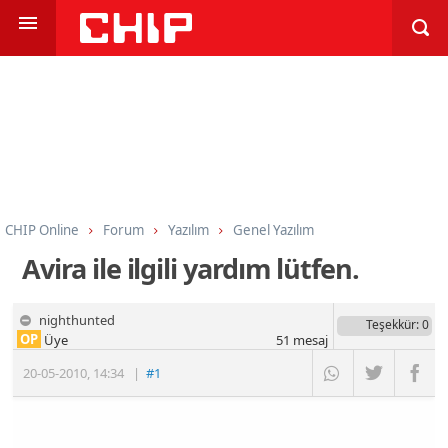
CHIP Online
Forum
Yazılım
Genel Yazılım
Avira ile ilgili yardım lütfen.
nighthunted
Teşekkür
: 0
OP
Üye
51
mesaj
20-05-2010
,
14:34
|
#1