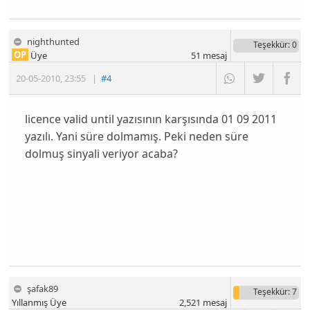
nighthunted
Teşekkür
: 0
OP
Üye
51
mesaj
20-05-2010
,
23:55
|
#4
licence valid until yazısının karşısında 01 09 2011
yazılı. Yani süre dolmamış. Peki neden süre
dolmuş sinyali veriyor acaba?
şafak89
Teşekkür
: 7
Yıllanmış Üye
2,521
mesaj