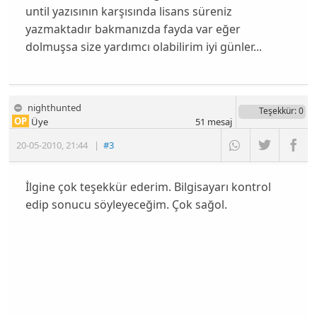
until yazısının karşısında lisans süreniz
yazmaktadır bakmanızda fayda var eğer
dolmuşsa size yardımcı olabilirim iyi günler...
nighthunted
Teşekkür
: 0
OP
Üye
51
mesaj
20-05-2010
,
21:44
|
#3
İlgine çok teşekkür ederim. Bilgisayarı kontrol
edip sonucu söyleyeceğim. Çok sağol.