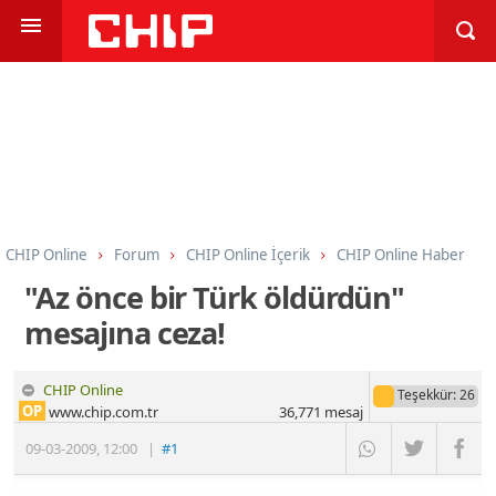
CHIP Online
Forum
CHIP Online İçerik
CHIP Online Haber
"Az önce bir Türk öldürdün"
mesajına ceza!
CHIP Online
Teşekkür
: 26
OP
www.chip.com.tr
36,771
mesaj
09-03-2009
,
12:00
|
#1