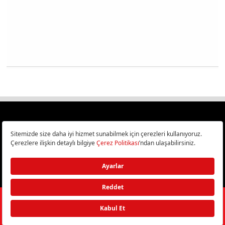
Türkiye
Cep Telefonu İncelemeleri,
Bilişim ve Teknoloji Haberleri CHIP Online’da!
©
2026
Doğan Burda Dergi Yayıncılık ve Pazarlama A.Ş.
/ Tüm hakları
saklıdır.