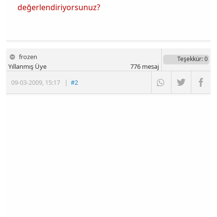
değerlendiriyorsunuz?
frozen
Teşekkür
: 0
Yıllanmış Üye
776
mesaj
09-03-2009
,
15:17
|
#2