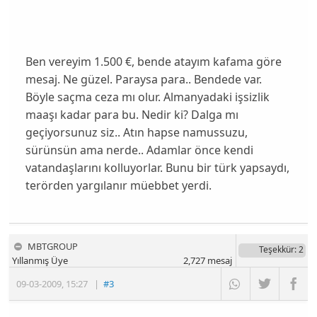
Ben vereyim 1.500 €, bende atayım kafama göre
mesaj. Ne güzel. Paraysa para.. Bendede var.
Böyle saçma ceza mı olur. Almanyadaki işsizlik
maaşı kadar para bu. Nedir ki? Dalga mı
geçiyorsunuz siz.. Atın hapse namussuzu,
sürünsün ama nerde.. Adamlar önce kendi
vatandaşlarını kolluyorlar. Bunu bir türk yapsaydı,
terörden yargılanır müebbet yerdi.
MBTGROUP
Teşekkür
: 2
Yıllanmış Üye
2,727
mesaj
09-03-2009
,
15:27
|
#3