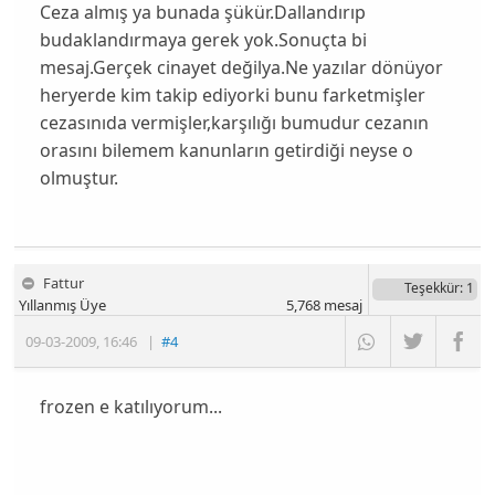
Ceza almış ya bunada şükür.Dallandırıp
budaklandırmaya gerek yok.Sonuçta bi
mesaj.Gerçek cinayet değilya.Ne yazılar dönüyor
heryerde kim takip ediyorki bunu farketmişler
cezasınıda vermişler,karşılığı bumudur cezanın
orasını bilemem kanunların getirdiği neyse o
olmuştur.
Fattur
Teşekkür
: 1
Yıllanmış Üye
5,768
mesaj
09-03-2009
,
16:46
|
#4
frozen e katılıyorum...