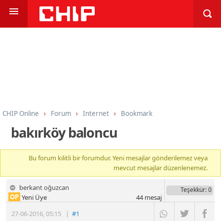
CHIP Online
Forum
Internet
Bookmark
bakırköy baloncu
Bu forum kilitli bir forumdur. Yeni mesajlar gönderilemez veya
mevcut mesajlar düzenlenemez.
berkant oğuzcan
Teşekkür
: 0
OP
Yeni Üye
44
mesaj
27-06-2016
,
05:15
|
#1