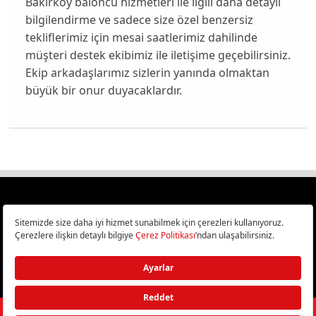
Bakırköy baloncu hizmetleri ile ilgili daha detaylı
bilgilendirme ve sadece size özel benzersiz
tekliflerimiz için mesai saatlerimiz dahilinde
müşteri destek ekibimiz ile iletişime geçebilirsiniz.
Ekip arkadaşlarımız sizlerin yanında olmaktan
büyük bir onur duyacaklardır.
Türkiye
Cep Telefonu İncelemeleri,
Bilişim ve Teknoloji Haberleri CHIP Online’da!