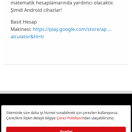
matematik hesaplamarında yardımcı olacaktır.
Şimdi Android cihazlar!
Basit Hesap
Makinesi:
https://play.google.com/store/ap ...
alculator&hl=tr
Türkiye
Cep Telefonu İncelemeleri,
Bilişim ve Teknoloji Haberleri CHIP Online’da!