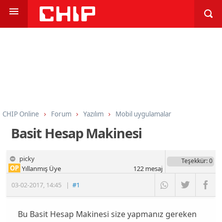
CHIP Online
Forum
Yazılım
Mobil uygulamalar
Basit Hesap Makinesi
picky
Teşekkür
: 0
OP
Yıllanmış Üye
122
mesaj
03-02-2017
,
14:45
|
#1
Bu Basit Hesap Makinesi size yapmanız gereken