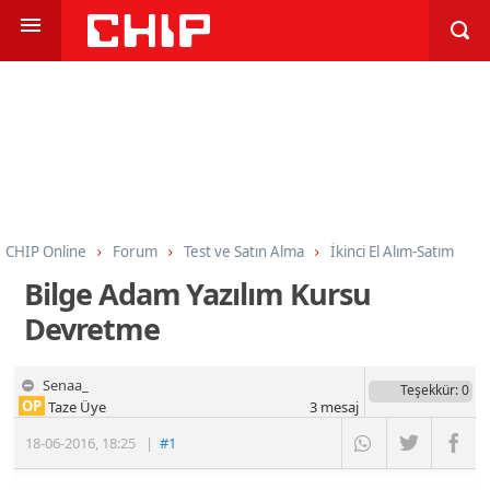
CHIP Online
Forum
Test ve Satın Alma
İkinci El Alım-Satım
Bilge Adam Yazılım Kursu
Devretme
Senaa_
Teşekkür
: 0
OP
Taze Üye
3
mesaj
18-06-2016
,
18:25
|
#1