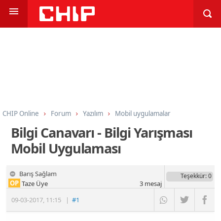
CHIP Online
Forum
Yazılım
Mobil uygulamalar
Bilgi Canavarı - Bilgi Yarışması
Mobil Uygulaması
Barış Sağlam
Teşekkür
: 0
OP
Taze Üye
3
mesaj
09-03-2017
,
11:15
|
#1