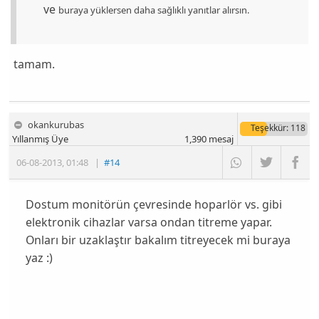
ve
buraya
yüklersen daha sağlıklı yanıtlar alırsın.
tamam.
okankurubas
Teşekkür
: 118
Yıllanmış Üye
1,390
mesaj
06-08-2013
,
01:48
|
#14
Dostum monitörün çevresinde hoparlör vs. gibi
elektronik cihazlar varsa ondan titreme yapar.
Onları bir uzaklaştır bakalım titreyecek mi buraya
yaz :)