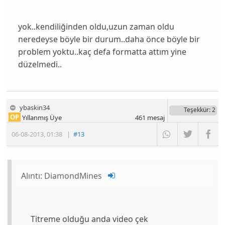
yok..kendiliğinden oldu,uzun zaman oldu
neredeyse böyle bir durum..daha önce böyle bir
problem yoktu..kaç defa formatta attım yine
düzelmedi..
ybaskin34
Teşekkür
: 2
OP
Yıllanmış Üye
461
mesaj
06-08-2013
,
01:38
|
#13
Alıntı:
DiamondMines
Titreme olduğu anda video çek