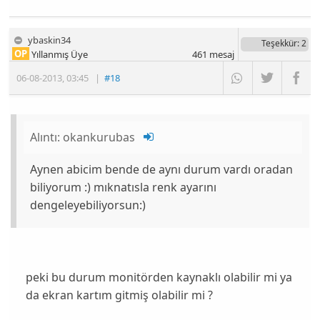
ybaskin34
Teşekkür
: 2
OP
Yıllanmış Üye
461
mesaj
06-08-2013
,
03:45
|
#18
Alıntı:
okankurubas
Aynen abicim bende de aynı durum vardı oradan
biliyorum :) mıknatısla renk ayarını
dengeleyebiliyorsun:)
peki bu durum monitörden kaynaklı olabilir mi ya
da ekran kartım gitmiş olabilir mi ?