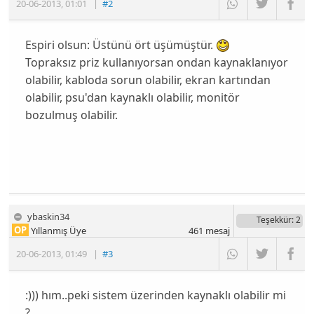
20-06-2013
,
01:01
|
#2
Espiri olsun: Üstünü ört üşümüştür.
Topraksız priz kullanıyorsan ondan kaynaklanıyor
olabilir, kabloda sorun olabilir, ekran kartından
olabilir, psu'dan kaynaklı olabilir, monitör
bozulmuş olabilir.
ybaskin34
Teşekkür
: 2
OP
Yıllanmış Üye
461
mesaj
20-06-2013
,
01:49
|
#3
:))) hım..peki sistem üzerinden kaynaklı olabilir mi
?