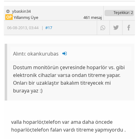
ybaskin34
Teşekkür
: 2
OP
Yıllanmış Üye
461
mesaj
06-08-2013
,
03:44
|
#17
Alıntı:
okankurubas
Dostum monitörün çevresinde hoparlör vs. gibi
elektronik cihazlar varsa ondan titreme yapar.
Onları bir uzaklaştır bakalım titreyecek mi
buraya yaz :)
valla hoparlör,telefon var ama daha öncede
hoparlör,telefon falan vardı titreme yapmıyordu .