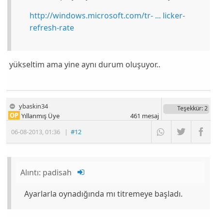
http://windows.microsoft.com/tr- ... licker-
refresh-rate
yükseltim ama yine aynı durum oluşuyor..
ybaskin34
Teşekkür
: 2
OP
Yıllanmış Üye
461
mesaj
06-08-2013
,
01:36
|
#12
Alıntı:
padisah
Ayarlarla oynadığında mı titremeye başladı.