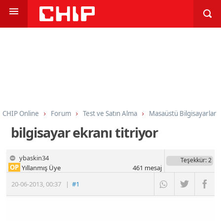
CHIP Online
Forum
Test ve Satın Alma
Masaüstü Bilgisayarlar
bilgisayar ekranı titriyor
ybaskin34
Teşekkür
: 2
OP
Yıllanmış Üye
461
mesaj
20-06-2013
,
00:37
|
#1