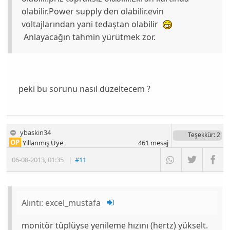
olabilir.Power supply den olabilir.evin
voltajlarından yani tedaştan olabilir
Anlayacağın tahmin yürütmek zor.
peki bu sorunu nasıl düzeltecem ?
ybaskin34
Teşekkür
: 2
OP
Yıllanmış Üye
461
mesaj
06-08-2013
,
01:35
|
#11
Alıntı:
excel_mustafa
monitör tüplüyse yenileme hızını (hertz) yükselt.