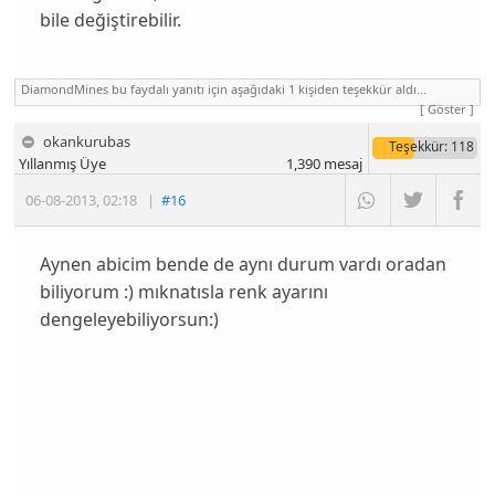
bile değiştirebilir.
DiamondMines bu faydalı yanıtı için aşağıdaki 1 kişiden teşekkür aldı...
[ Göster ]
okankurubas
Teşekkür
: 118
Yıllanmış Üye
1,390
mesaj
06-08-2013
,
02:18
|
#16
Aynen abicim bende de aynı durum vardı oradan
biliyorum :) mıknatısla renk ayarını
dengeleyebiliyorsun:)