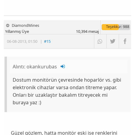
DiamondMines
Teşekkür
: 988
Yıllanmış Üye
10,394
mesaj
06-08-2013
,
01:50
|
#15
Alıntı:
okankurubas
Dostum monitörün çevresinde hoparlör vs. gibi
elektronik cihazlar varsa ondan titreme yapar.
Onları bir uzaklaştır bakalım titreyecek mi
buraya yaz :)
Güzel gözlem, hatta monitör eski ise renklerini