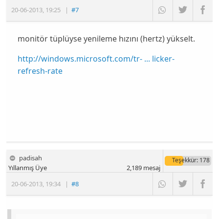
20-06-2013
,
19:25
|
#7
monitör tüplüyse yenileme hızını (hertz) yükselt.
http://windows.microsoft.com/tr- ... licker-
refresh-rate
padisah
Teşekkür
: 178
Yıllanmış Üye
2,189
mesaj
20-06-2013
,
19:34
|
#8