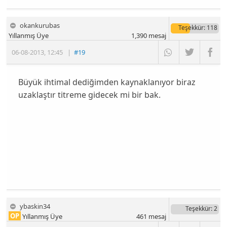
okankurubas
Teşekkür
: 118
Yıllanmış Üye
1,390
mesaj
06-08-2013
,
12:45
|
#19
Büyük ihtimal dediğimden kaynaklanıyor biraz
uzaklaştır titreme gidecek mi bir bak.
ybaskin34
Teşekkür
: 2
OP
Yıllanmış Üye
461
mesaj