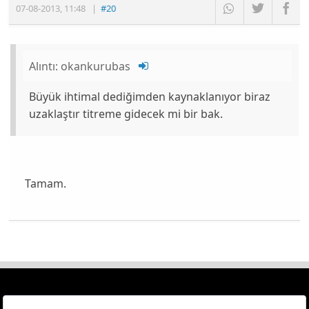
07-08-2013
,
11:48
|
#20
Alıntı:
okankurubas
Büyük ihtimal dediğimden kaynaklanıyor biraz
uzaklaştır titreme gidecek mi bir bak.
Tamam.