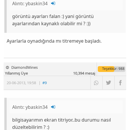
Alıntı:
ybaskin34
görüntü ayarları falan :) yani görüntü
ayarlarından kaynaklı olabilir mi ? :))
Ayarlarla oynadığında mı titremeye başladı.
DiamondMines
Teşekkür
: 988
Yıllanmış Üye
10,394
mesaj
20-06-2013
,
19:58
|
#9
Alıntı:
ybaskin34
bilgisayarımın ekran titriyor..bu durumu nasıl
düzeltebilirim ? :)