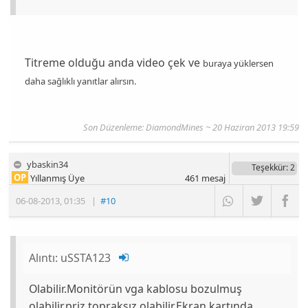
Titreme olduğu anda video çek ve
buraya
yüklersen
daha sağlıklı yanıtlar alırsın.
Son Düzenleme: DiamondMines ~ 20 Haziran 2013 19:59
ybaskin34
Teşekkür
: 2
OP
Yıllanmış Üye
461
mesaj
06-08-2013
,
01:35
|
#10
Alıntı:
uSSTA123
Olabilir.Monitörün vga kablosu bozulmuş
olabilir.priz topraksız olabilir.Ekran kartında