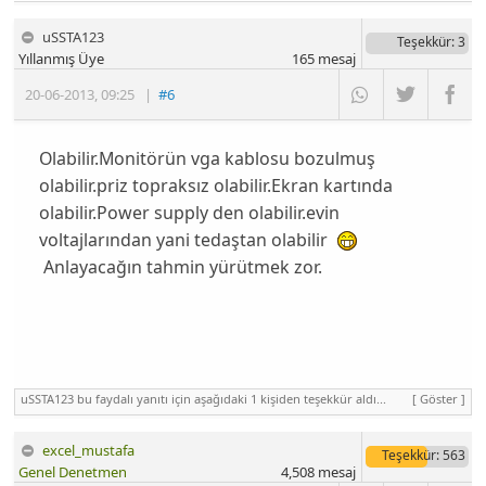
uSSTA123
Teşekkür
: 3
Yıllanmış Üye
165
mesaj
20-06-2013
,
09:25
|
#6
Olabilir.Monitörün vga kablosu bozulmuş
olabilir.priz topraksız olabilir.Ekran kartında
olabilir.Power supply den olabilir.evin
voltajlarından yani tedaştan olabilir
Anlayacağın tahmin yürütmek zor.
uSSTA123 bu faydalı yanıtı için aşağıdaki 1 kişiden teşekkür aldı...
[ Göster ]
excel_mustafa
Teşekkür
: 563
Genel Denetmen
4,508
mesaj