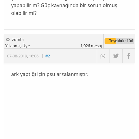
yapabilirim? Güç kaynağında bir sorun olmuş
olabilir mi?
zombi
Teşekkür
: 106
Yıllanmış Üye
1,026
mesaj
07-08-2019
,
16:06
|
#2
ark yaptığı için psu arzalanmıştır.