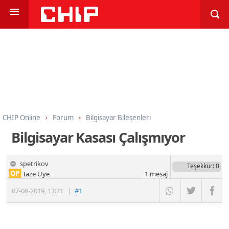
CHIP Online
Forum
Bilgisayar Bileşenleri
Kasalar ve Güç Kaynakları
Bilgisayar Kasası Çalışmıyor
spetrikov
Teşekkür
: 0
OP
Taze Üye
1
mesaj
07-08-2019
,
13:21
|
#1