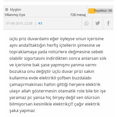
klyglsn
Teşekkür
: 90
Yıllanmış Üye
728
mesaj
07-08-2019
,
22:58
|
#3
üçlü priz duvardamı eğer öyleyse onun içerisine
aynı anda!!taktığın herfiş içtellerin şimesine ve
topraklamaya yada nötürlere değmesine sebeb
olabilir sigortasını indirdikten sonra anlarsan sök
ve içerisine bak şase yapmışmı yanma varmı
bozuksa onu değiştir üçlü duvar prizi sakın
kullanma evde elektrikli şofben buzdalabı
çamaşırmakinası hattın gittiği heryere elektrik
ulaşır allah göstermesin otamatik role bile bir işe
yaramaz pc yansa hiç birşey değil sen ölürsün
bilmiyorsan kesinlikle elektrikçi!! çağır elektrik
şaka yapmaz