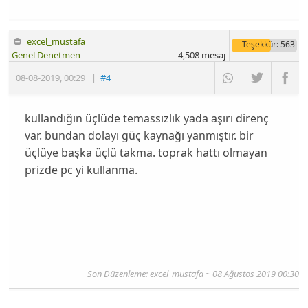
excel_mustafa
Teşekkür
: 563
Genel Denetmen
4,508
mesaj
08-08-2019
,
00:29
|
#4
kullandığın üçlüde temassızlık yada aşırı direnç
var. bundan dolayı güç kaynağı yanmıştır. bir
üçlüye başka üçlü takma. toprak hattı olmayan
prizde pc yi kullanma.
Son Düzenleme: excel_mustafa ~ 08 Ağustos 2019 00:30