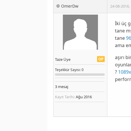
OmerDw
24-08-2016
,
İki üç 
tane ms
tane
96
ama em
aşırı b
OP
Taze Üye
oyunlar
Teşekkür
Sayısı
: 0
?
1089x
perform
3
mesaj
Kayıt Tarihi:
Ağu 2016