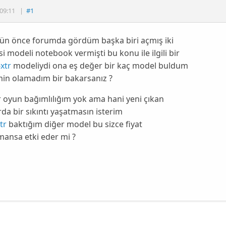
09:11
|
#1
gün önce forumda gördüm başka biri açmış iki
i modeli notebook vermişti bu konu ile ilgili bir
xtr
modeliydi ona eş değer bir kaç model buldum
in olamadım bir bakarsanız ?
ir oyun bağımlılığım yok ama hani yeni çıkan
da bir sıkıntı yaşatmasın isterim
tr
baktığım diğer model bu sizce fiyat
ansa etki eder mi ?