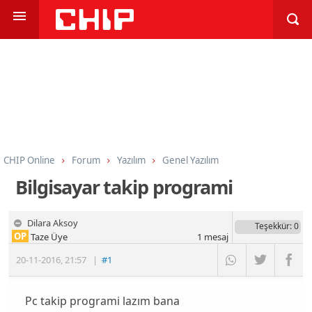
CHIP Online
Forum
Yazılım
Genel Yazılım
Bilgisayar takip programi
Dilara Aksoy
Teşekkür
: 0
OP
Taze Üye
1
mesaj
20-11-2016
,
21:57
|
#1
Pc takip programi lazım bana