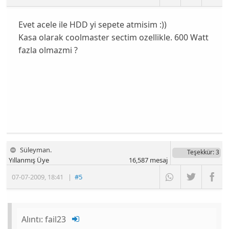
Evet acele ile HDD yi sepete atmisim :))
Kasa olarak coolmaster sectim ozellikle. 600 Watt
fazla olmazmi ?
Süleyman.
Teşekkür
: 3
Yıllanmış Üye
16,587
mesaj
07-07-2009
,
18:41
|
#5
Alıntı:
fail23