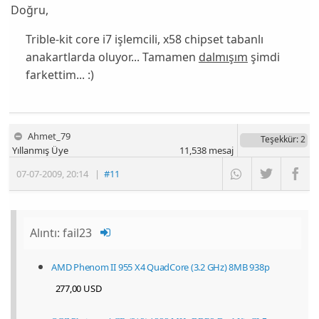
Doğru,
Trible-kit core i7 işlemcili, x58 chipset tabanlı
anakartlarda oluyor... Tamamen
dalmışım
şimdi
farkettim... :)
Ahmet_79
Teşekkür
: 2
Yıllanmış Üye
11,538
mesaj
07-07-2009
,
20:14
|
#11
Alıntı:
fail23
AMD Phenom II 955 X4 QuadCore (3.2 GHz) 8MB 938p
277,00 USD