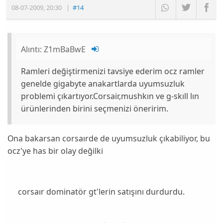
08-07-2009
,
20:30
|
#14
Alıntı:
Z1mBaBwE
Ramleri değiştirmenizi tavsiye ederim ocz ramler
genelde gigabyte anakartlarda uyumsuzluk
problemi çıkartıyor.Corsair,mushkın ve g-skıll lın
ürünlerinden birini seçmenizi öneririm.
Ona bakarsan corsaırde de uyumsuzluk çıkabiliyor, bu
ocz'ye has bir olay değilki
corsaır dominatör gt'lerin satışını durdurdu.