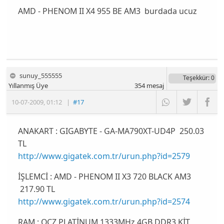
AMD - PHENOM II X4 955 BE AM3
burdada ucuz
sunuy_555555
Teşekkür
: 0
Yıllanmış Üye
354
mesaj
10-07-2009
,
01:12
|
#17
ANAKART : GIGABYTE - GA-MA790XT-UD4P
250.03
TL
http://www.gigatek.com.tr/urun.php?id=2579
İŞLEMCİ : AMD - PHENOM II X3 720 BLACK AM3
217.90 TL
http://www.gigatek.com.tr/urun.php?id=2574
RAM : OCZ PLATİNUM 1333MHz 4GB DDR3 KİT