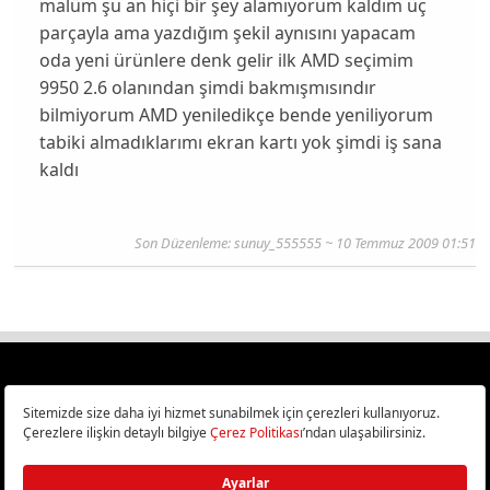
malüm şu an hiçi bir şey alamıyorum kaldım üç
parçayla ama yazdığım şekil aynısını yapacam
oda yeni ürünlere denk gelir ilk AMD seçimim
9950 2.6 olanından şimdi bakmışmısındır
bilmiyorum AMD yeniledikçe bende yeniliyorum
tabiki almadıklarımı ekran kartı yok şimdi iş sana
kaldı
Son Düzenleme: sunuy_555555 ~ 10 Temmuz 2009 01:51
Türkiye
Cep Telefonu İncelemeleri,
Bilişim ve Teknoloji Haberleri CHIP Online’da!