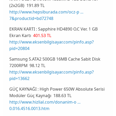
(2x2GB)
191.89 TL
http://www.hepsiburada.com/ocz-p ...
7&productid=bd72748
EKRAN KARTI : Sapphire HD4890 O.C Ver. 1 GB
Ekran Kartı
401.53 TL
http://www.eksenbilgisayar.com/pinfo.asp?
pid=20804
Samsung S.ATA2 500GB 16MB Cache Sabit Disk
7200RPM
98.12 TL
http://www.eksenbilgisayar.com/pinfo.asp?
pid=13662
GÜÇ KAYNAĞI : High Power 650W Absolute Serisi
Modüler Güç Kaynağı
188.63 TL
http://www.hizlial.com/donanim-o ...
0.016.4516.0013.htm