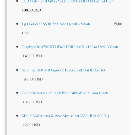
OCZ Platinum 4 GB (2*2) 1333 MHz DDR3 Dual Kit CL7
108,00 USD
Lg LG-GH22NS30 22X Sata Dvd-Rw Siyah
25,00
USD
Gigabyte MA790XT-UD4P/DDR3 S+GL+1394+16*2 938pin
148,00 USD
Sapphire HD4870 Vapor-X 1 GB 256Bit GDDR5 16X
206,00 USD
Cooler Mster RC-690 KKP2 GP 460W ATX Kasa Black
139,00 USD
MS JUA Wirelesss Klavye Mouse Set V2.0 (JUA-00030)
22,00 USD