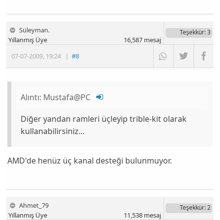
Süleyman.
Teşekkür
: 3
Yıllanmış Üye
16,587
mesaj
07-07-2009
,
19:24
|
#8
Alıntı:
Mustafa@PC
Diğer yandan ramleri üçleyip trible-kit olarak
kullanabilirsiniz...
AMD'de henüz üç kanal desteği bulunmuyor.
Ahmet_79
Teşekkür
: 2
Yıllanmış Üye
11,538
mesaj