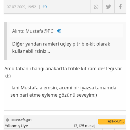
07-07-2009
,
19:52
|
#9
Alıntı:
Mustafa@PC
Diğer yandan ramleri üçleyip trible-kit olarak
kullanabilirsiniz...
Amd tabanlı hangi anakartta trible kit ram desteği var
ki:)
ilahi Mustafa alemsin, acemi biri yazsa tamamda
sen bari etme eyleme gözünü seveyim:)
Mustafa@PC
Teşekkür
: 5
Yıllanmış Üye
13,125
mesaj