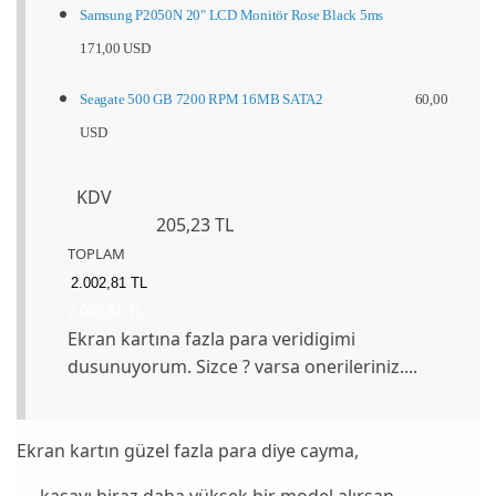
Samsung P2050N 20" LCD Monitör Rose Black 5ms
171,00 USD
Seagate 500 GB 7200 RPM 16MB SATA2
60,00
USD
KDV
205,23 TL
TOPLAM
2.002,81 TL
2.002,81 TL
Ekran kartına fazla para veridigimi
dusunuyorum. Sizce ? varsa onerileriniz....
Ekran kartın güzel fazla para diye cayma,