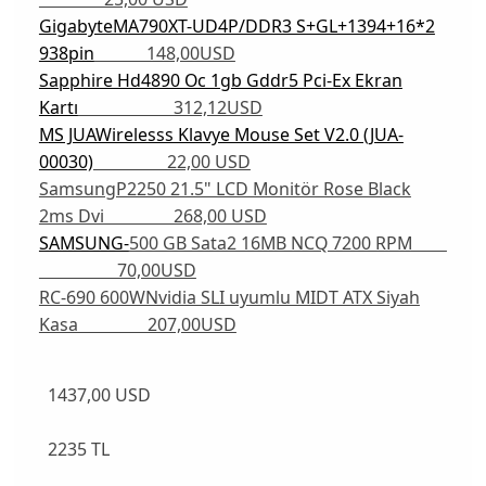
GigabyteMA790XT-UD4P/DDR3 S+GL+1394+16*2
938pin
148,00USD
Sapphire Hd4890 Oc 1gb Gddr5 Pci-Ex Ekran
Kartı
312,12USD
MS JUAWirelesss Klavye Mouse Set V2.0 (JUA-
00030)
22,00 USD
SamsungP2250 21.5" LCD Monitör Rose Black
2ms Dvi 268,00 USD
SAMSUNG-
500 GB Sata2 16MB NCQ 7200 RPM
70,00USD
RC-690 600WNvidia SLI uyumlu MIDT ATX Siyah
Kasa 207,00USD
1437,00 USD
2235 TL