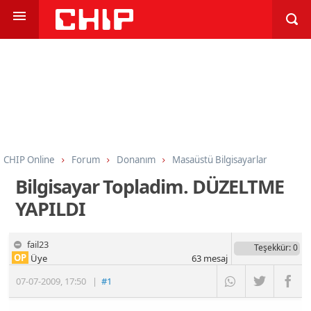
CHIP Online
Forum
Donanım
Masaüstü Bilgisayarlar
Bilgisayar Topladim. DÜZELTME
YAPILDI
fail23
Teşekkür
: 0
OP
Üye
63
mesaj
07-07-2009
,
17:50
|
#1