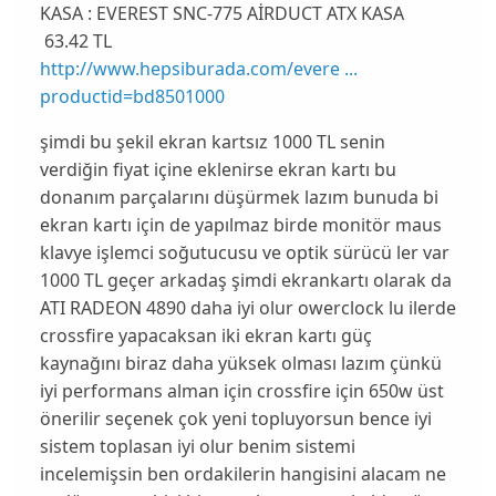
KASA : EVEREST SNC-775 AİRDUCT ATX KASA
63.42 TL
http://www.hepsiburada.com/evere ...
productid=bd8501000
şimdi bu şekil ekran kartsız 1000 TL senin
verdiğin fiyat içine eklenirse ekran kartı bu
donanım parçalarını düşürmek lazım bunuda bi
ekran kartı için de yapılmaz birde monitör maus
klavye işlemci soğutucusu ve optik sürücü ler var
1000 TL geçer arkadaş şimdi ekrankartı olarak da
ATI RADEON 4890 daha iyi olur owerclock lu ilerde
crossfire yapacaksan iki ekran kartı güç
kaynağını biraz daha yüksek olması lazım çünkü
iyi performans alman için crossfire için 650w üst
önerilir seçenek çok yeni topluyorsun bence iyi
sistem toplasan iyi olur benim sistemi
incelemişsin ben ordakilerin hangisini alacam ne