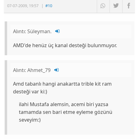
07-07-2009
,
19:57
|
#10
Alıntı:
Süleyman.
AMD'de henüz üç kanal desteği bulunmuyor.
Alıntı:
Ahmet_79
Amd tabanlı hangi anakartta trible kit ram
desteği var ki:)
ilahi Mustafa alemsin, acemi biri yazsa
tamamda sen bari etme eyleme gözünü
seveyim:)