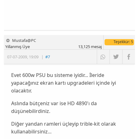
Mustafa@PC
Teşekkür
: 5
Yıllanmış Üye
13,125
mesaj
07-07-2009
,
19:09
|
#7
Evet 600w PSU bu sisteme iyidir... İleride
yapacağınız ekran kartı upgradeleri içinde iyi
olacaktır.
Aslında bütçeniz var ise HD 4890'ı da
düşünebilirdiniz.
Diğer yandan ramleri üçleyip trible-kit olarak
kullanabilirsiniz...