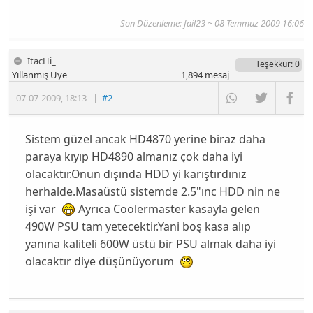
Son Düzenleme:
fail23
~ 08 Temmuz 2009 16:06
İtacHi_
Teşekkür
: 0
Yıllanmış Üye
1,894
mesaj
07-07-2009
,
18:13
|
#2
Sistem güzel ancak HD4870 yerine biraz daha
paraya kıyıp HD4890 almanız çok daha iyi
olacaktır.Onun dışında HDD yi karıştırdınız
herhalde.Masaüstü sistemde 2.5"ınc HDD nin ne
işi var
Ayrıca Coolermaster kasayla gelen
490W PSU tam yetecektir.Yani boş kasa alıp
yanına kaliteli 600W üstü bir PSU almak daha iyi
olacaktır diye düşünüyorum