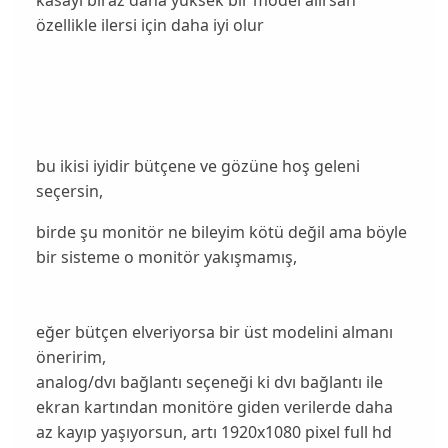
kasayı biraz daha yüksek bir model alırsan
özellikle ilersi için daha iyi olur
bu ikisi iyidir bütçene ve gözüne hoş geleni
seçersin,
birde şu monitör ne bileyim kötü değil ama böyle
bir sisteme o monitör yakışmamış,
eğer bütçen elveriyorsa bir üst modelini almanı
öneririm,
analog/dvı bağlantı seçeneği ki dvı bağlantı ile
ekran kartından monitöre giden verilerde daha
az kayıp yaşıyorsun, artı 1920x1080 pixel full hd