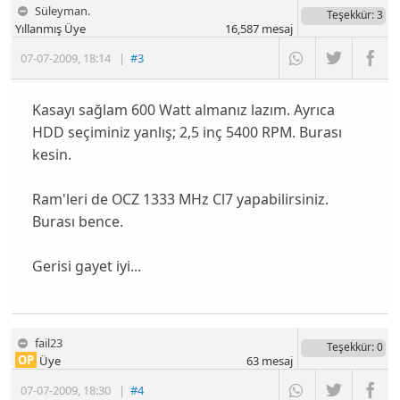
Süleyman.
Teşekkür
: 3
Yıllanmış Üye
16,587
mesaj
07-07-2009
,
18:14
|
#3
Kasayı sağlam 600 Watt almanız lazım. Ayrıca
HDD seçiminiz yanlış; 2,5 inç 5400 RPM. Burası
kesin.
Ram'leri de OCZ 1333 MHz Cl7 yapabilirsiniz.
Burası bence.
Gerisi gayet iyi...
fail23
Teşekkür
: 0
OP
Üye
63
mesaj
07-07-2009
,
18:30
|
#4