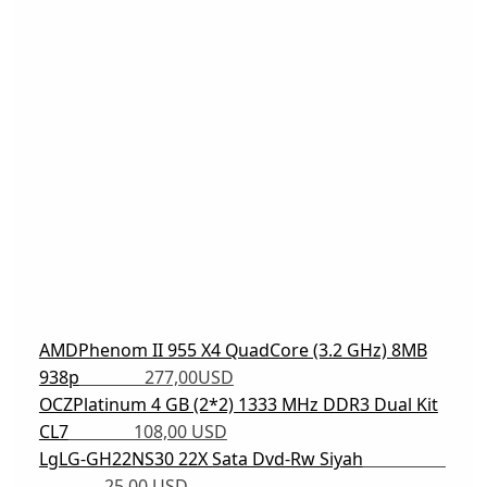
AMDPhenom II 955 X4 QuadCore (3.2 GHz) 8MB
938p
277,00USD
OCZPlatinum 4 GB (2*2) 1333 MHz DDR3 Dual Kit
CL7
108,00 USD
LgLG-GH22NS30 22X Sata Dvd-Rw Siyah
25,00 USD