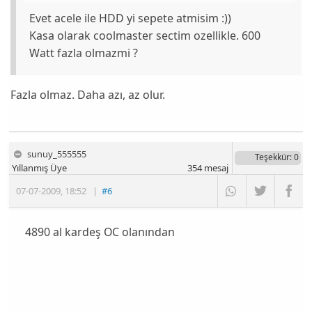
Evet acele ile HDD yi sepete atmisim :))
Kasa olarak coolmaster sectim ozellikle. 600
Watt fazla olmazmi ?
Fazla olmaz. Daha azı, az olur.
sunuy_555555
Teşekkür
: 0
Yıllanmış Üye
354
mesaj
07-07-2009
,
18:52
|
#6
4890 al kardeş OC olanından