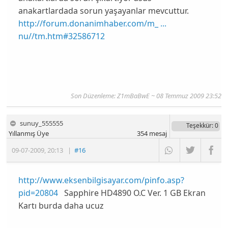
anakartlardada sorun yaşayanlar mevcuttur.
http://forum.donanimhaber.com/m_ ...
nu//tm.htm#32586712
Son Düzenleme: Z1mBaBwE ~ 08 Temmuz 2009 23:52
sunuy_555555
Teşekkür
: 0
Yıllanmış Üye
354
mesaj
09-07-2009
,
20:13
|
#16
http://www.eksenbilgisayar.com/pinfo.asp?
pid=20804
Sapphire HD4890 O.C Ver. 1 GB Ekran
Kartı
burda daha ucuz