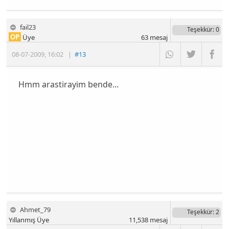
fail23
Teşekkür
: 0
OP
Üye
63
mesaj
08-07-2009
,
16:02
|
#13
Hmm arastirayim bende...
Ahmet_79
Teşekkür
: 2
Yıllanmış Üye
11,538
mesaj