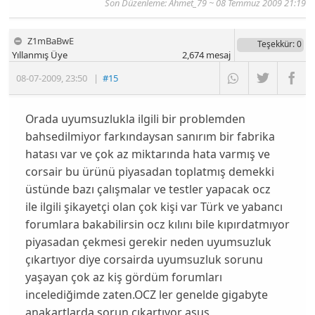
Son Düzenleme: Ahmet_79 ~ 08 Temmuz 2009 21:19
Z1mBaBwE
Teşekkür
: 0
Yıllanmış Üye
2,674
mesaj
08-07-2009
,
23:50
|
#15
Orada uyumsuzlukla ilgili bir problemden
bahsedilmiyor farkındaysan sanırım bir fabrika
hatası var ve çok az miktarında hata varmış ve
corsair bu ürünü piyasadan toplatmış demekki
üstünde bazı çalışmalar ve testler yapacak ocz
ile ilgili şikayetçi olan çok kişi var Türk ve yabancı
forumlara bakabilirsin ocz kılını bile kıpırdatmıyor
piyasadan çekmesi gerekir neden uyumsuzluk
çıkartıyor diye corsairda uyumsuzluk sorunu
yaşayan çok az kiş gördüm forumları
incelediğimde zaten.OCZ ler genelde gigabyte
anakartlarda sorun çıkartıyor asus