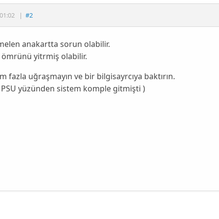
01:02
|
#2
len anakartta sorun olabilir.
ömrünü yitrmiş olabilir.
m fazla uğraşmayın ve bir bilgisayrcıya baktırın.
 PSU yüzünden sistem komple gitmişti )