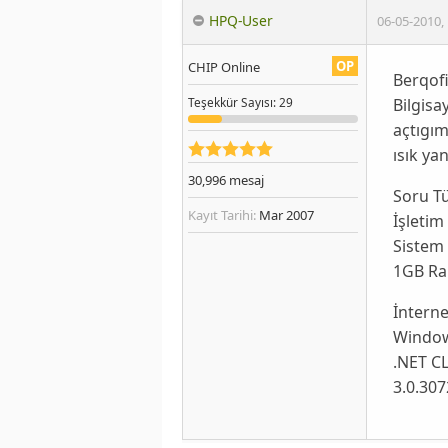
HPQ-User
06-05-2010
,
OP
CHIP Online
Berqof
Bilgisa
Teşekkür
Sayısı
: 29
açtıgım
ısık ya
30,996
mesaj
Soru T
Kayıt Tarihi:
Mar 2007
İşletim
Sistem 
1GB Ra
İnterne
Window
.NET CL
3.0.307