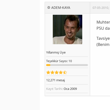
ADEM-KAYA
07-05-2010
,
Muhteme
PSU da 
Tavsiye
(Benim
Yıllanmış Üye
Teşekkür
Sayısı
: 10
12,271
mesaj
Kayıt Tarihi:
Oca 2009