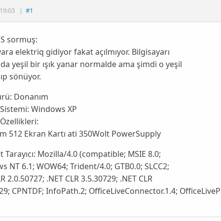
19:03
|
#1
iS sormuş:
yara elektriq gidiyor fakat açılmıyor. Bilgisayarı
da yeşil bir ışık yanar normalde ama şimdi o yeşil
nıp sönüyor.
ürü:
Donanım
 Sistemi:
Windows XP
Özellikleri:
m 512 Ekran Kartı ati 350Wolt PowerSupply
t Tarayıcı:
Mozilla/4.0 (compatible; MSIE 8.0;
s NT 6.1; WOW64; Trident/4.0; GTB0.0; SLCC2;
R 2.0.50727; .NET CLR 3.5.30729; .NET CLR
29; CPNTDF; InfoPath.2; OfficeLiveConnector.1.4; OfficeLiveP