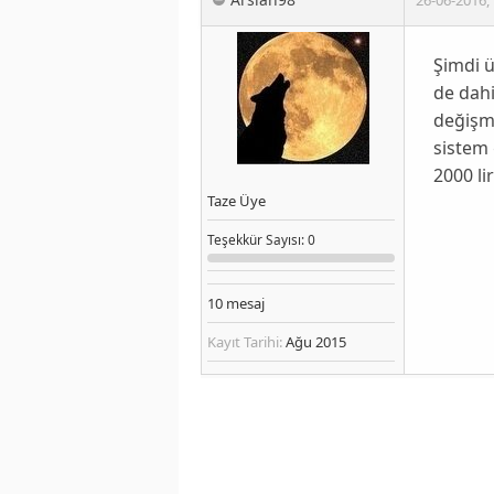
Şimdi ü
de dahi
değişme
sistem 
2000 li
Taze Üye
Teşekkür
Sayısı
: 0
10
mesaj
Kayıt Tarihi:
Ağu 2015