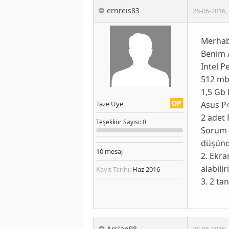
ernreis83
26-06-2016
,
Merhab
Benim 
Intel P
512 mb
1,5 Gb
OP
Asus P
Taze Üye
2 adet 
Teşekkür
Sayısı
: 0
Sorum ş
düşün
10
mesaj
2. Ekra
alabili
Kayıt Tarihi:
Haz 2016
3. 2 ta
Arslan98
26-06-2016
,