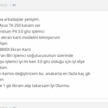
16:32
|
#1
a arkadaşlar yeniyim.
Asus TA 250 kasam var
entium P4 3.0 ghz işlemci
 ekran kartı modelini bilmiyorum
 Ram
4800X Ekran Kartı
Fan Biri işlemci soğutucusunun üzerinde
u işlemci iyi mi ben 3.0 ghz olduğu için iyi diye
düm.
n kartını değiştiricem bu anakarta en fazla kaç gb
rim
ne 1 gb likram alıp takarsam Iyi Olurmu
18:33
|
#2