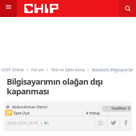
CHIP Online
Forum
Test ve Satın Alma
Masaüstü Bilgisayarlar
Bilgisayarımın olağan dışı
kapanması
Abdurahman Demir
Teşekkür
: 0
OP
Taze Üye
4
mesaj
26-05-2016
,
09:19
|
#1