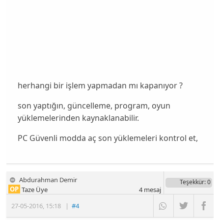
herhangi bir işlem yapmadan mı kapanıyor ?
son yaptığın, güncelleme, program, oyun
yüklemelerinden kaynaklanabilir.
PC Güvenli modda aç son yüklemeleri kontrol et,
Abdurahman Demir
Teşekkür
: 0
OP
Taze Üye
4
mesaj
27-05-2016
,
15:18
|
#4