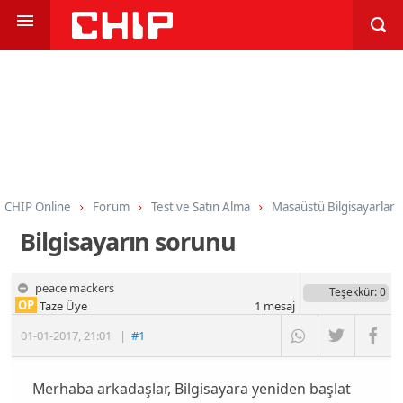
CHIP Online
Forum
Test ve Satın Alma
Masaüstü Bilgisayarlar
Bilgisayarın sorunu
peace mackers
Teşekkür
: 0
OP
Taze Üye
1
mesaj
01-01-2017
,
21:01
|
#1
Merhaba arkadaşlar, Bilgisayara yeniden başlat