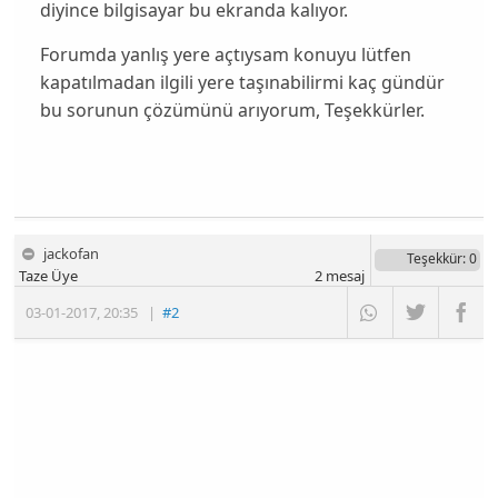
diyince bilgisayar bu ekranda kalıyor.
Forumda yanlış yere açtıysam konuyu lütfen
kapatılmadan ilgili yere taşınabilirmi kaç gündür
bu sorunun çözümünü arıyorum, Teşekkürler.
jackofan
Teşekkür
: 0
Taze Üye
2
mesaj
03-01-2017
,
20:35
|
#2