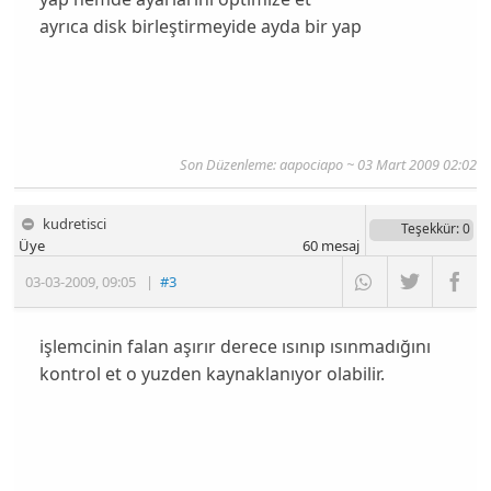
ayrıca disk birleştirmeyide ayda bir yap
Son Düzenleme: aapociapo ~ 03 Mart 2009 02:02
kudretisci
Teşekkür
: 0
Üye
60
mesaj
03-03-2009
,
09:05
|
#3
işlemcinin falan aşırır derece ısınıp ısınmadığını
kontrol et o yuzden kaynaklanıyor olabilir.