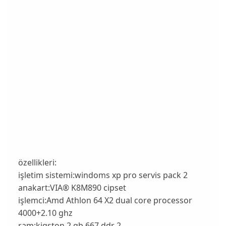
özellikleri:
işletim sistemi:windoms xp pro servis pack 2
anakart:VIA® K8M890 cipset
işlemci:Amd Athlon 64 X2 dual core processor
4000+2.10 ghz
ram:kigston 2 gb 667 ddr 2