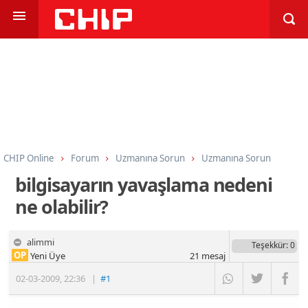
CHIP Online
Forum
Uzmanına Sorun
Uzmanına Sorun
bilgisayarın yavaşlama nedeni
ne olabilir?
alimmi
Teşekkür
: 0
OP
Yeni Üye
21
mesaj
02-03-2009
,
22:36
|
#1