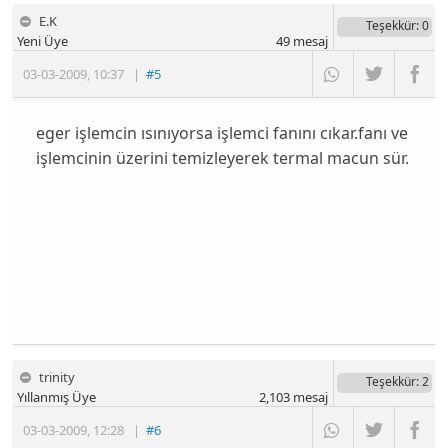
E.K
Teşekkür
: 0
Yeni Üye
49
mesaj
03-03-2009
,
10:37
|
#5
eger işlemcin ısınıyorsa işlemci fanını cıkar.fanı ve
işlemcinin üzerini temizleyerek termal macun sür.
trinity
Teşekkür
: 2
Yıllanmış Üye
2,103
mesaj
03-03-2009
,
12:28
|
#6