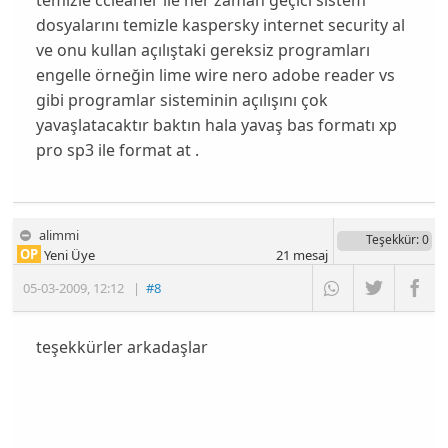
dosyalarını temizle kaspersky internet security al
ve onu kullan açılıştaki gereksiz programları
engelle örneğin lime wire nero adobe reader vs
gibi programlar sisteminin açılışını çok
yavaşlatacaktır baktın hala yavaş bas formatı xp
pro sp3 ile format at .
alimmi
Teşekkür
: 0
OP
Yeni Üye
21
mesaj
05-03-2009
,
12:12
|
#8
teşekkürler arkadaşlar