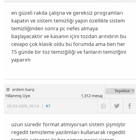
en güzeli rakda çalışna ve gereksiz programları
kapatın ve sistem temizliği yapın özellikle sistem
temizliğinden sonra pc nefes almaya
başlayacaktır ve kasanın içini tozdan arındırın bu
cevapo çok klasik oldu bu forumda ama ben her
15 günde bir toz temizğiliği ve fanların temizlğini
yaparım
erdem barış
Teşekkür
: 1
Yıllanmış Üye
1,312
mesaj
03-03-2009
,
20:14
|
#7
uzun süredir format atmıyorsan sistem şişmiştir
regedit temizleme yazılımları kullanarak regediti
temizle ccleaner ile her zaman geçici sistem