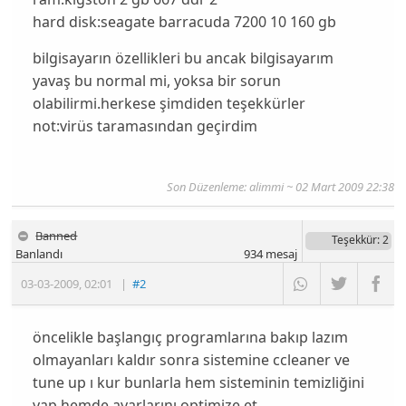
hard disk:seagate barracuda 7200 10 160 gb
bilgisayarın özellikleri bu ancak bilgisayarım
yavaş bu normal mi, yoksa bir sorun
olabilirmi.herkese şimdiden teşekkürler
not:virüs taramasından geçirdim
Son Düzenleme:
alimmi
~ 02 Mart 2009 22:38
Banned
Teşekkür
: 2
Banlandı
934
mesaj
03-03-2009
,
02:01
|
#2
öncelikle başlangıç programlarına bakıp lazım
olmayanları kaldır sonra sistemine ccleaner ve
tune up ı kur bunlarla hem sisteminin temizliğini
yap hemde ayarlarını optimize et