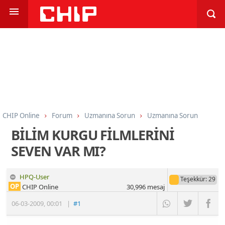
CHIP Online
Forum
Uzmanına Sorun
Uzmanına Sorun
BİLİM KURGU FİLMLERİNİ
SEVEN VAR MI?
HPQ-User
Teşekkür
: 29
OP
CHIP Online
30,996
mesaj
06-03-2009
,
00:01
|
#1