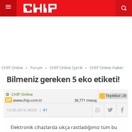
CHIP Online
Forum
CHIP Online İçerik
CHIP Online Haber
Bilmeniz gereken 5 eko etiketi!
CHIP Online
Teşekkür
: 26
OP
www.chip.com.tr
36,771
mesaj
13-05-2014
,
00:03
|
#1
Elektronik cihazlarda sıkça rastladığımız tüm bu