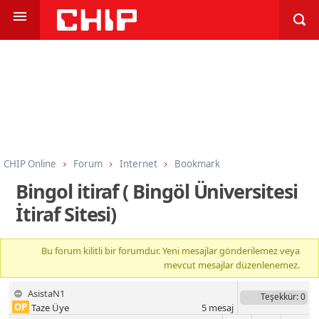
CHIP Online
Forum
Internet
Bookmark
Bingol itiraf ( Bingöl Üniversitesi
İtiraf Sitesi)
Bu forum kilitli bir forumdur. Yeni mesajlar gönderilemez veya
mevcut mesajlar düzenlenemez.
AsistaN1
Teşekkür
: 0
OP
Taze Üye
5
mesaj