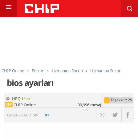
CHIP Online
Forum
Uzmanına Sorun
Uzmanına Sorun
bios ayarları
HPQ-User
Teşekkür
: 29
OP
CHIP Online
30,996
mesaj
04-03-2009
,
21:49
|
#1