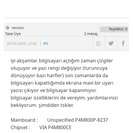
renoto
Teşekkür
: 0
Taze Üye
2
mesaj
04-03-2009
,
22:42
|
#3
iyi akşamlar. bilgisayarı açtığım zaman çizgiler
oluşuyor ve yazı rengi değişiyor (turuncuya
dönüşüyor bazı harfler) son zamanlarda da
bilgisayarı kapattığımda ekrana mavi bir uyarı
yazısı çıkıyor ve bilgisayar kapanmıyor.
bilgisayar özelliklerini de vereyim. yardımlarınızı
bekliyorum. şimdiden tskler.
Mainboard : Unspecified P4M800P-8237
Chipset : VIA P4M800CE