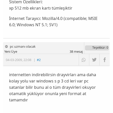
Sistem Özellikleri:
xp 512 mb ekran kartı tümleşiktir
İnternet Tarayıcı:
Mozilla/4.0 (compatible; MSIE
6.0; Windows NT 5.1; SV1)
pc uzmanı olacak
Teşekkür
: 0
Yeni Üye
38
mesaj
04-03-2009
,
22:08
|
#2
internetten indirebilirsin drayvirları ama daha
kolay yolu var windows s p 3 cd leri var pc
satanlar bilir bunu al o tüm drayvirleri okuyor
otamatik yüklüyor onunla yeni format at
tamamdır