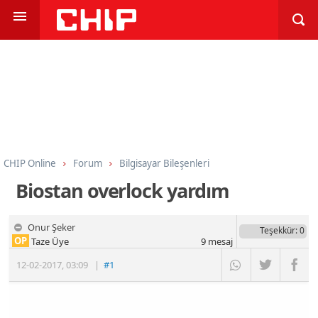
CHIP Online
Forum
Bilgisayar Bileşenleri
İşlemci, Anakart, Bellek
Biostan overlock yardım
Onur Şeker
Teşekkür
: 0
OP
Taze Üye
9
mesaj
12-02-2017
,
03:09
|
#1