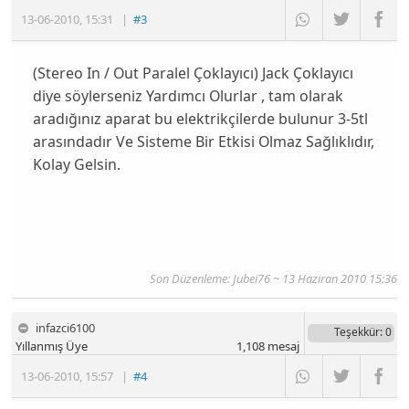
13-06-2010
,
15:31
|
#3
(Stereo In / Out Paralel Çoklayıcı) Jack Çoklayıcı
diye söylerseniz Yardımcı Olurlar , tam olarak
aradığınız aparat bu elektrikçilerde bulunur 3-5tl
arasındadır Ve Sisteme Bir Etkisi Olmaz Sağlıklıdır,
Kolay Gelsin.
Son Düzenleme: Jubei76 ~ 13 Haziran 2010 15:36
infazci6100
Teşekkür
: 0
Yıllanmış Üye
1,108
mesaj
13-06-2010
,
15:57
|
#4