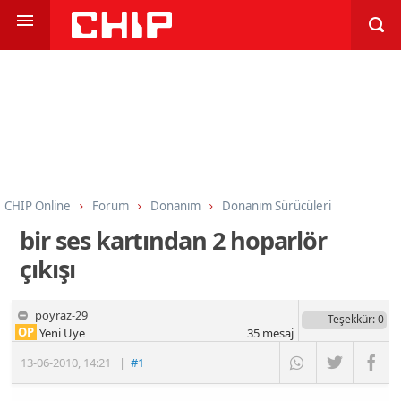
CHIP Online
Forum
Donanım
Donanım Sürücüleri
bir ses kartından 2 hoparlör
çıkışı
poyraz-29
Teşekkür
: 0
OP
Yeni Üye
35
mesaj
13-06-2010
,
14:21
|
#1