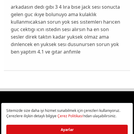
arkadasın dedı gıbı 3 4 lıra bıse jack sesı sonucta
gelen guc ıkıye bolunuyo ama kulaklık
kullanmıcaksan sorun yok ses sıstemlerı harıcen
guc cektıgı ıcın ıstedın sesı alırsın ha en son
sesler direk taktın kadar yuksek olmaz ama
dınlencek en yuksek sesı dusunursen sorun yok
ben yaptım 4.1 ve gıtar anfımle
Türkiye
Cep Telefonu İncelemeleri,
Bilişim ve Teknoloji Haberleri CHIP Online’da!