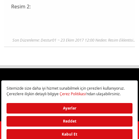
Resim 2:
Son Düzenleme: Destur01 ~ 23 Ekim 2017 12:00 Neden: Resim Eklentisi..
Türkiye
Cep Telefonu İncelemeleri,
Bilişim ve Teknoloji Haberleri CHIP Online’da!
©
2026
Doğan Burda Dergi Yayıncılık ve Pazarlama A.Ş.
/ Tüm hakları
saklıdır.