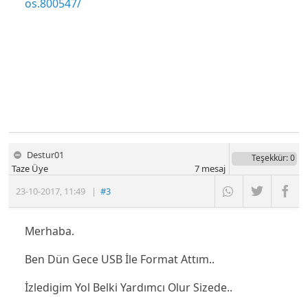
os.800547/
Destur01
Teşekkür
: 0
Taze Üye
7
mesaj
23-10-2017
,
11:49
|
#3
Merhaba.
Ben Dün Gece USB İle Format Attım..
İzledigim Yol Belki Yardımcı Olur Sizede..