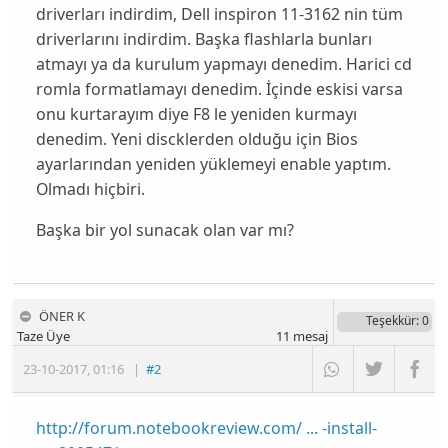
driverları indirdim, Dell inspiron 11-3162 nin tüm
driverlarını indirdim. Başka flashlarla bunları
atmayı ya da kurulum yapmayı denedim. Harici cd
romla formatlamayı denedim. İçinde eskisi varsa
onu kurtarayım diye F8 le yeniden kurmayı
denedim. Yeni discklerden olduğu için Bios
ayarlarından yeniden yüklemeyi enable yaptım.
Olmadı hiçbiri.
Başka bir yol sunacak olan var mı?
ÖNER K
Teşekkür
: 0
Taze Üye
11
mesaj
23-10-2017
,
01:16
|
#2
http://forum.notebookreview.com/ ... -install-