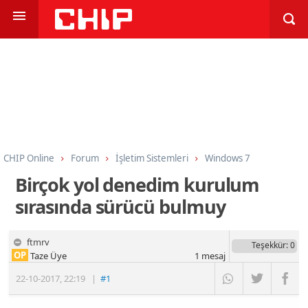
CHIP Online
Forum
İşletim Sistemleri
Windows 7
Birçok yol denedim kurulum
sırasında sürücü bulmuy
ftmrv
Teşekkür
: 0
OP
Taze Üye
1
mesaj
22-10-2017
,
22:19
|
#1