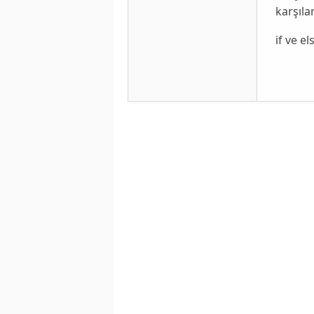
karşıla
if ve e