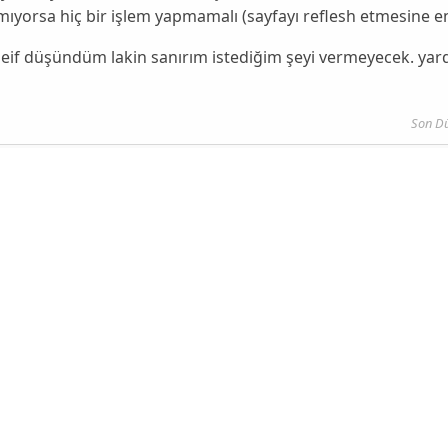
mıyorsa hiç bir işlem yapmamalı (sayfayı reflesh etmesine 
lseif düşündüm lakin sanırım istediğim şeyi vermeyecek. yardı
Son D