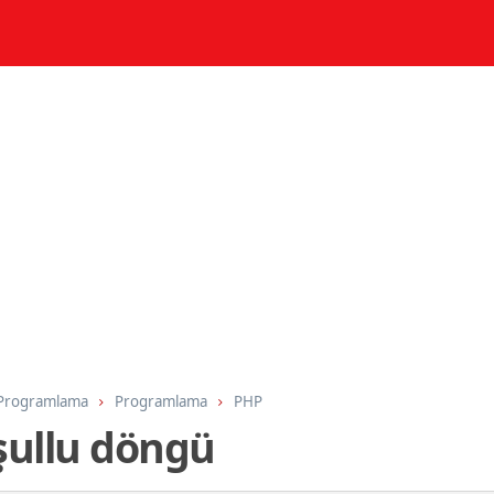
 Programlama
Programlama
PHP
şullu döngü