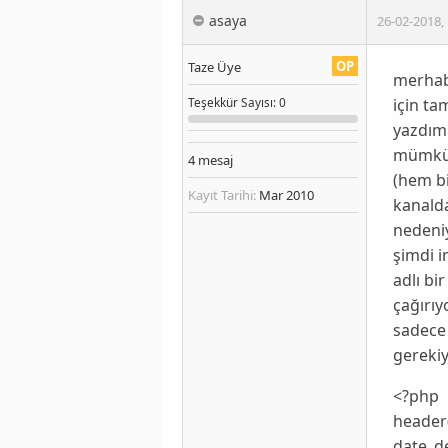
asaya
26-02-2018
,
OP
Taze Üye
merhaba
için ta
Teşekkür
Sayısı
: 0
yazdım
mümkün
4
mesaj
(hem bi
Kayıt Tarihi:
Mar 2010
kanalda
nedeniy
şimdi i
adlı bi
çağırıy
sadece
gerekiy
<?php
header(
date_de