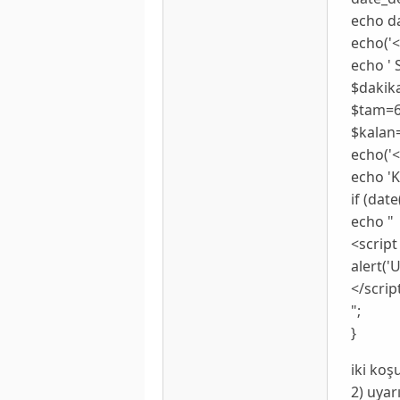
echo da
echo('<
echo ' S
$dakika
$tam=6
$kalan=
echo('<
echo 'K
if (date(
echo "
<script
alert('U
</scrip
";
}
iki koş
2) uyar