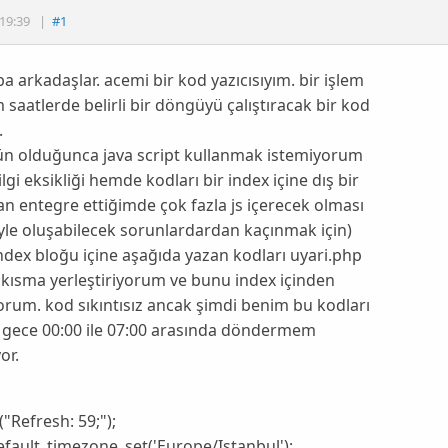
19:39
|
#1
 arkadaşlar. acemi bir kod yazıcısıyım. bir işlem
m saatlerde belirli bir döngüyü çalıştıracak bir kod
.
 olduğunca java script kullanmak istemiyorum
lgi eksikliği hemde kodları bir index içine dış bir
n entegre ettiğimde çok fazla js içerecek olması
le oluşabilecek sorunlardardan kaçınmak için)
ndex bloğu içine aşağıda yazan kodları uyari.php
r kısma yerleştiriyorum ve bunu index içinden
orum. kod sıkıntısız ancak şimdi benim bu kodları
 gece 00:00 ile 07:00 arasında döndermem
or.
"Refresh: 59;");
fault_timezone_set('Europe/Istanbul');