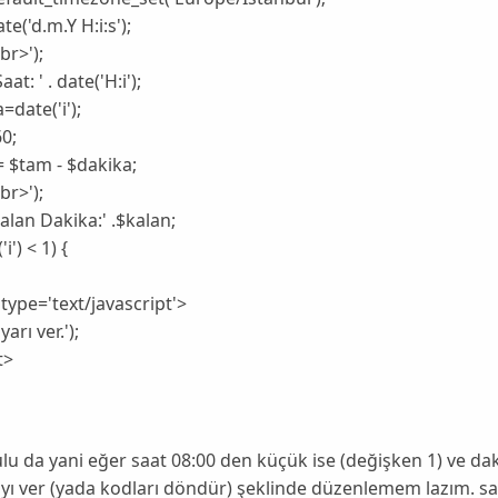
te('d.m.Y H:i:s');
br>');
aat: ' . date('H:i');
=date('i');
0;
 $tam - $dakika;
br>');
alan Dakika:' .$kalan;
'i') < 1) {
 type='text/javascript'>
yarı ver.');
t>
ulu da yani eğer saat 08:00 den küçük ise (değişken 1) ve da
ıyı ver (yada kodları döndür) şeklinde düzenlemem lazım. 