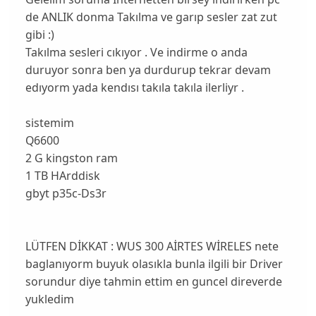
de ANLIK donma Takılma ve garıp sesler zat zut
gibi :)
Takılma sesleri cıkıyor . Ve indirme o anda
duruyor sonra ben ya durdurup tekrar devam
edıyorm yada kendısı takıla takıla ilerliyr .
sistemim
Q6600
2 G kingston ram
1 TB HArddisk
gbyt p35c-Ds3r
LÜTFEN DİKKAT : WUS 300 AİRTES WİRELES nete
baglanıyorm buyuk olasıkla bunla ilgili bir Driver
sorundur diye tahmin ettim en guncel direverde
yukledim