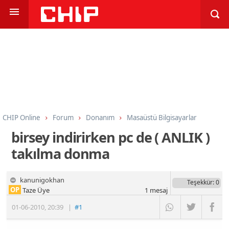
CHIP Online
Forum
Donanım
Masaüstü Bilgisayarlar
birsey indirirken pc de ( ANLIK )
takılma donma
kanunigokhan
Teşekkür
: 0
OP
Taze Üye
1
mesaj
01-06-2010
,
20:39
|
#1