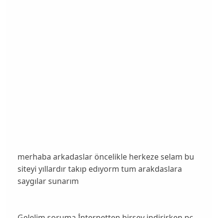
merhaba arkadaslar öncelikle herkeze selam bu
siteyi yıllardır takıp edıyorm tum arakdaslara
saygılar sunarım
Gelelim soruma İnternetten birsey indirirken pc