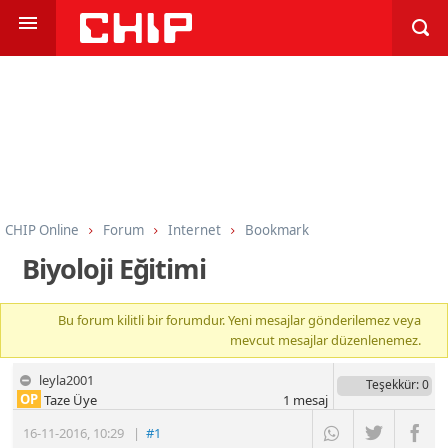
CHIP Online
Forum
Internet
Bookmark
Biyoloji Eğitimi
Bu forum kilitli bir forumdur. Yeni mesajlar gönderilemez veya
mevcut mesajlar düzenlenemez.
leyla2001
Teşekkür
: 0
OP
Taze Üye
1
mesaj
16-11-2016
,
10:29
|
#1