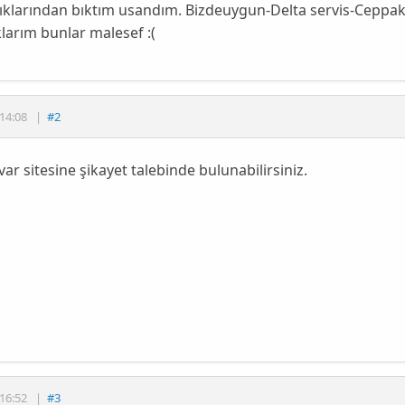
ıklarından bıktım usandım. Bizdeuygun-Delta servis-Ceppa
larım bunlar malesef :(
14:08
|
#2
var sitesine şikayet talebinde bulunabilirsiniz.
16:52
|
#3