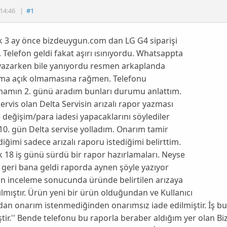
14:46
|
#1
k 3 ay önce bizdeuygun.com dan LG G4 siparişi
 Telefon geldi fakat aşırı ısınıyordu. Whatsappta
yazarken bile yanıyordu resmen arkaplanda
ma açık olmamasına rağmen. Telefonu
mamın 2. günü aradım bunları durumu anlattım.
 servis olan Delta Servisin arızalı rapor yazması
 değişim/para iadesi yapacaklarını söylediler
0. gün Delta servise yolladım. Onarım tamir
iğimi sadece arızalı raporu istediğimi belirttim.
k 18 iş günü sürdü bir rapor hazırlamaları. Neyse
 geri bana geldi raporda aynen şöyle yazıyor
lan inceleme sonucunda üründe belirtilen arızaya
ılmıştır. Ürün yeni bir ürün olduğundan ve Kullanıcı
dan onarım istenmediğinden onarımsız iade edilmiştir. İş bu 
ştir.'' Bende telefonu bu raporla beraber aldığım yer olan B