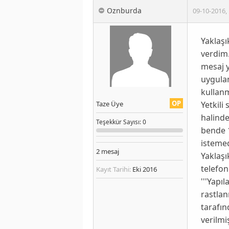
Oznburda
09-10-2016
,
Yaklaşı
verdim.
mesaj 
uygula
kullan
OP
Yetkili
Taze Üye
halinde
Teşekkür
Sayısı
: 0
bende 1
istemed
2
mesaj
Yaklaşı
telefon
Kayıt Tarihi:
Eki 2016
'''Yapı
rastlan
tarafın
verilmi