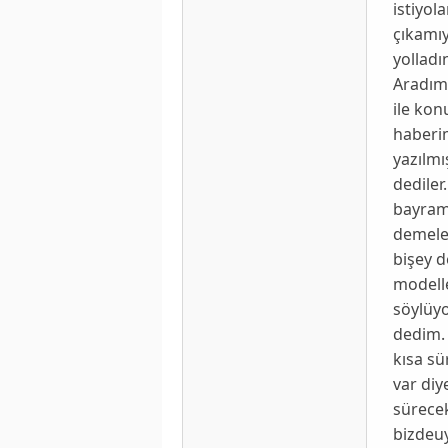
istiyol
çıkamıy
yolladı
Aradım 
ile kon
haberim
yazılmı
dediler
bayram 
demeler
bişey d
modelle
söylüyo
dedim. 
kısa sü
var diy
sürecek
bizdeu