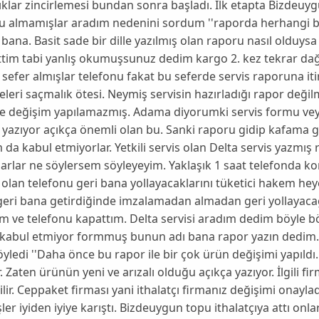
klar zincirlemesi bundan sonra başladı. İlk etapta Bizdeu
 almamışlar aradım nedenini sordum ''raporda herhangi bir 
 bana. Basit sade bir dille yazılmış olan raporu nasıl olduys
ettim tabi yanlış okumuşsunuz dedim kargo 2. kez tekrar dağ
u sefer almışlar telefonu fakat bu seferde servis raporuna iti
leri saçmalık ötesi. Neymiş servisin hazırladığı rapor deği
e değişim yapılamazmış. Adama diyorumki servis formu veya
yazıyor açıkça önemli olan bu. Sanki raporu gidip kafama 
 da kabul etmiyorlar. Yetkili servis olan Delta servis yazmı
arlar ne söylersem söyleyeyim. Yaklaşık 1 saat telefonda k
olan telefonu geri bana yollayacaklarını tüketici hakem he
geri bana getirdiğinde imzalamadan almadan geri yollayac
m ve telefonu kapattım. Delta servisi aradım dedim böyle bö
 kabul etmiyor formmuş bunun adı bana rapor yazın dedim
yledi ''Daha önce bu rapor ile bir çok ürün değişimi yapıldı
r. Zaten ürünün yeni ve arızalı olduğu açıkça yazıyor. İlgili fi
ilir. Ceppaket firması yani ithalatçı firmanız değişimi onaylad
şler iyiden iyiye karıştı. Bizdeuygun topu ithalatçıya attı o