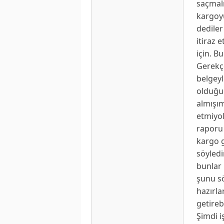
saçmalı
kargoyu
dediler
itiraz 
için. B
Gerekçe
belgeyl
olduğu 
almışım
etmiyol
raporu 
kargo 
söyledi
bunlar
şunu sö
hazırla
getireb
Şimdi i