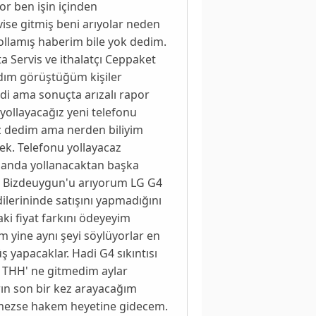
yor ben işin içinden
ise gitmiş beni arıyolar neden
ollamış haberim bile yok dedim.
 Servis ve ithalatçı Ceppaket
adım görüştüğüm kişiler
di ama sonuçta arızalı rapor
yollayacağız yeni telefonu
iz dedim ama nerden biliyim
k. Telefonu yollayacaz
amanda yollanacaktan başka
n. Bizdeuygun'u arıyorum LG G4
ilerininde satışını yapmadığını
ki fiyat farkını ödeyeyim
m yine aynı şeyi söylüyorlar en
 yapacaklar. Hadi G4 sıkıntısı
a THH' ne gitmedim aylar
rın son bir kez arayacağım
lmezse hakem heyetine gidecem.