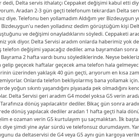
ar dedi, Delta servis ithalatçı Ceppaket değişimi kabul etti di
orum. Aradan 2-3 gün geçti telefonum tekrardan Delta serv
nız diye. Telefonu ben yollamadım Aldığım yer Bizdeuygun y
Bizdeuygun'u neden yolladınız dedim görüştüğüm kişi Delta
uştuğunu ve değişimi onayladıklarını söyledi. Ceppaketi ar
iz yok diyor. Delta Servisi aradım onlarda haberimiz yok de
ş telefon değişimi yapacağız dediler. ama bayramdan sonra 
. Bayrama 2 hafta vardı bunu söylediklerinde. Neyse bekler
gelip geçecek haftalar geçecek ama telefon hala gelmeyece
inin üzerinden yaklaşık 40 gün geçti, arıyorum en kısa z
emiyorlar. Onlarda telefon bekliyolarmış bana yollamak içi
rde yoğun sıkıntı yaşandığını piyasada pek olmadığını kend
lar. Delta Servisi geri aradım G4 model yoksa G5 verin arada
Tarafınıza dönüş yapılacaktır dediler. Bikaç gün sonra aradı
rede dönüş yapılacak dediler aradan 1 hafta geçti hala dönüş
elim e ozaman verin G5 kurtulayım şu saçmalıktan. İlk başt
 diye şimdi yine aylar sürdü ve telefonsuz durumdayım. Ya
ygunu da deltaservisi de G4 veya G5 aynı gün kargoya veri