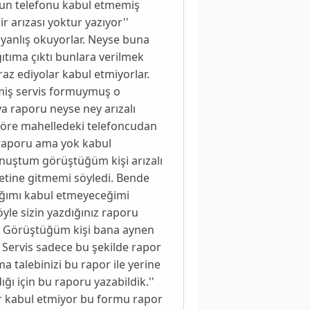
ygun telefonu kabul etmemiş
arızası yoktur yazıyor''
a yanlış okuyorlar. Neyse buna
ıtıma çıktı bunlara verilmek
raz ediyolar kabul etmiyorlar.
lmiş servis formuymuş o
 raporu neyse ney arızalı
göre mahelledeki telefoncudan
ş raporu ama yok kabul
onuştum görüştüğüm kişi arızalı
yetine gitmemi söyledi. Bende
ağımı kabul etmeyeceğimi
yle sizin yazdığınız raporu
. Görüştüğüm kişi bana aynen
. Servis sadece bu şekilde rapor
rma talebinizi bu rapor ile yerine
ığı için bu raporu yazabildik.''
nlar kabul etmiyor bu formu rapor