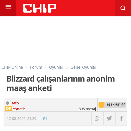
CHIP Online
Forum
Oyunlar
Genel Oyunlar
Blizzard çalışanlarının anonim
maaş anketi
seto__
Teşekkür
: 44
OP
Yönetici
895
mesaj
12-08-2020
,
21:29
|
#1