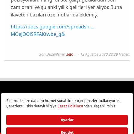
zam oranı ve şu anki yıllık gelirleri yer alıyor. Buna
ilaveten bazıları özel notlar da eklemiş.
https://docs.google.com/spreadsh ...
MOeJOOiSRFAKtwbe_g&
Son Düzenleme:
seto__
~ 12 Ağustos 2020 22:29 Neden:
Türkiye
Cep Telefonu İncelemeleri,
Bilişim ve Teknoloji Haberleri CHIP Online’da!