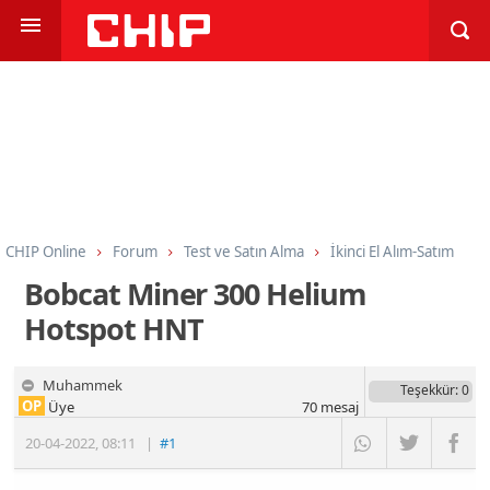
CHIP Online
Forum
Test ve Satın Alma
İkinci El Alım-Satım
Bobcat Miner 300 Helium
Hotspot HNT
Muhammek
Teşekkür
: 0
OP
Üye
70
mesaj
20-04-2022
,
08:11
|
#1