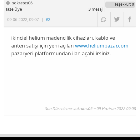
sokrates06
Teşekkür
: 0
Taze Üye
3
mesaj
09-06-2022
,
09:07
|
#2
ikinciel helium madencilik cihazları, kablo ve
anten satışı için yeni açılan
www.heliumpazar.com
pazaryeri platformundan ilan açabilirsiniz.
Son Düzenleme: sokrates06 ~ 09 Haziran 2022 09:08