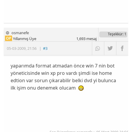
osmanefe
Teşekkür
: 1
OP
Yıllanmış Üye
1,693
mesaj
05-03-2009
,
21:56
|
#3
yaparımda format atmadan önce win 7 nin bot
yöneticisinde win xp pro vardı şimdi ise home
edtion var sorun çıkarabilir belki dvd yi bulunca
ilk işim onu denemek olucam