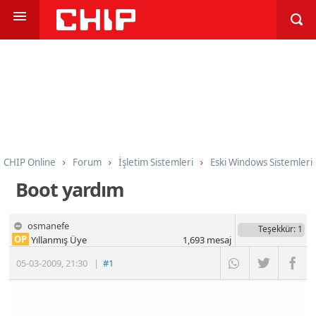
CHIP Online
Forum
İşletim Sistemleri
Eski Windows Sistemleri
Boot yardım
osmanefe
Teşekkür
: 1
OP
Yıllanmış Üye
1,693
mesaj
05-03-2009
,
21:30
|
#1