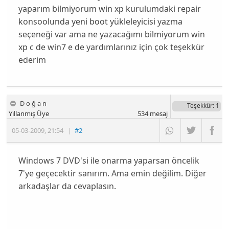
yaparım bilmiyorum win xp kurulumdaki repair
konsoolunda yeni boot yükleleyicisi yazma
seçeneği var ama ne yazacağımı bilmiyorum win
xp c de win7 e de yardımlarınız için çok teşekkür
ederim
D o ğ a n
Teşekkür
: 1
Yıllanmış Üye
534
mesaj
05-03-2009
,
21:54
|
#2
Windows 7 DVD'si ile onarma yaparsan öncelik
7'ye geçecektir sanırım. Ama emin değilim. Diğer
arkadaşlar da cevaplasın.