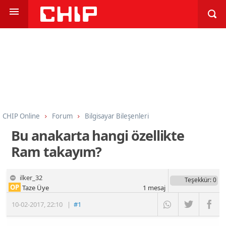
CHIP Online
Forum
Bilgisayar Bileşenleri
İşlemci, Anakart, Bellek
Bu anakarta hangi özellikte
Ram takayım?
ilker_32
Teşekkür
: 0
OP
Taze Üye
1
mesaj
10-02-2017
,
22:10
|
#1