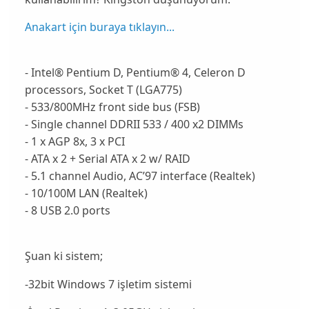
Anakart için buraya tıklayın...
- Intel® Pentium D, Pentium® 4, Celeron D
processors, Socket T (LGA775)
- 533/800MHz front side bus (FSB)
- Single channel DDRII 533 / 400 x2 DIMMs
- 1 x AGP 8x, 3 x PCI
- ATA x 2 + Serial ATA x 2 w/ RAID
- 5.1 channel Audio, AC’97 interface (Realtek)
- 10/100M LAN (Realtek)
- 8 USB 2.0 ports
Şuan ki sistem;
-32bit Windows 7 işletim sistemi