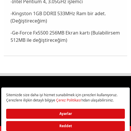
-İntel Pentium 4, 3.05GHz işlemci
-Kingston 1GB DDRII 533MHz Ram bir adet.
(Değiştireceğim)
-Ge-Force Fx5500 256MB Ekran kartı (Bulabilirsem
512MB ile değiştireceğim)
Türkiye
Cep Telefonu İncelemeleri,
Bilişim ve Teknoloji Haberleri CHIP Online’da!