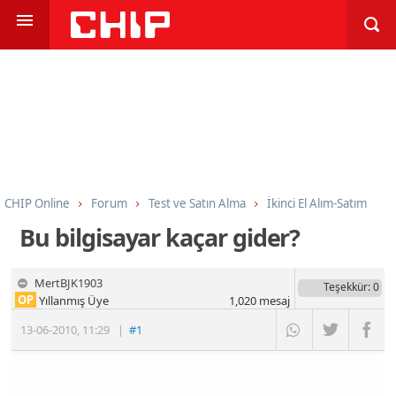
CHIP Online
Forum
Test ve Satın Alma
İkinci El Alım-Satım
Bu bilgisayar kaçar gider?
MertBJK1903
Teşekkür
: 0
OP
Yıllanmış Üye
1,020
mesaj
13-06-2010
,
11:29
|
#1