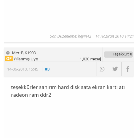
Son Düzenleme: beyin42 ~ 14 Haziran 2010 14:21
MertBJK1903
Teşekkür
: 0
OP
Yıllanmış Üye
1,020
mesaj
14-06-2010
,
15:45
|
#3
teşekkürler sanırım hard disk sata ekran kartı atı
radeon ram ddr2