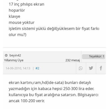
17 inç phılıps ekran
hoparlör
klavye
mouse yoktur
işletim sistemi yüklü değil(yüklesem bir fiyat farkı
olur mu?)
beyin42
Teşekkür
: 1
Yıllanmış Üye
232
mesaj
14-06-2010
,
14:13
|
#2
ekran kartını,ram,hd(ide-sata) bunları detaylı
yazmadığın için kabaca hepsi 250-300 lira eder.
kullanıcıya bu fiyat aralığına satarsın. Bilgisayarcı
ancak 100-200 verir.