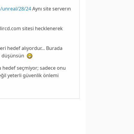
/unreal/28/24
Aynı site serverın
lircd.com sitesi hecklenerek
i hedef alıyordur... Burada
arı düşünsün
u hedef seçmiyor; sadece onu
ğil yeterli güvenlik önlemi