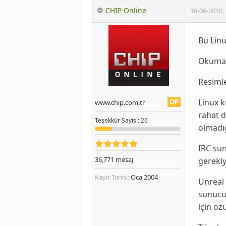
CHIP Online
16-06-2010
,
Bu Linu
Okumak
Resimle
Linux
k
OP
www.chip.com.tr
rahat 
Teşekkür
Sayısı
: 26
olmadığ
IRC su
36,771
mesaj
gerekiy
Kayıt Tarihi:
Oca 2004
Unreal 
sunucul
için öz