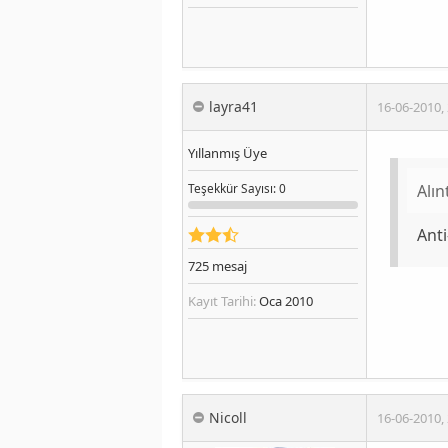
layra41
16-06-2010
,
Yıllanmış Üye
Alın
Teşekkür
Sayısı
: 0
Anti
725
mesaj
Kayıt Tarihi:
Oca 2010
Nicoll
16-06-2010
,