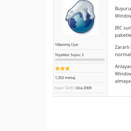
Buyurun
Window
IRC sun
paketle
Yıllanmış Üye
Zararl
normal 
Teşekkür
Sayısı
: 3
Anlayac
Windows
1,352
mesaj
almayan
Kayıt Tarihi:
Oca 2009