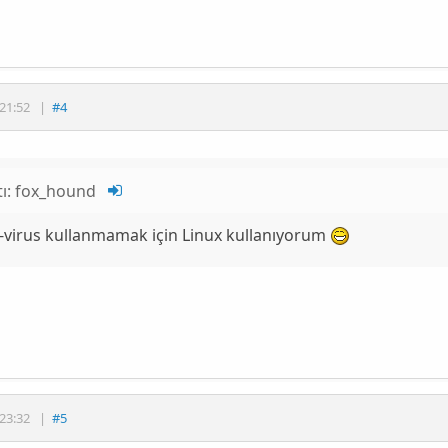
21:52
|
#4
tı:
fox_hound
-virus kullanmamak için Linux kullanıyorum
23:32
|
#5