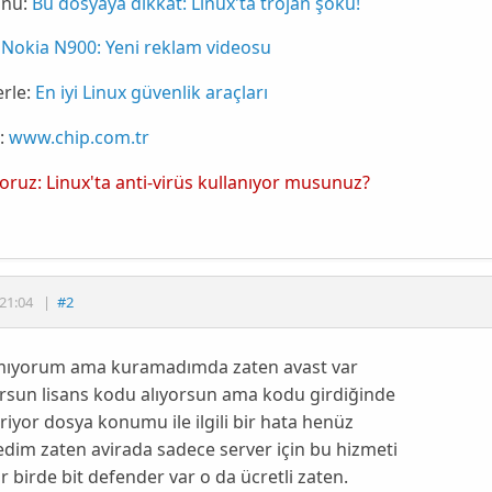
nu:
Bu dosyaya dikkat: Linux'ta trojan şoku!
Nokia N900: Yeni reklam videosu
rle:
En iyi Linux güvenlik araçları
:
www.chip.com.tr
yoruz: Linux'ta anti-virüs kullanıyor musunuz?
21:04
|
#2
mıyorum ama kuramadımda zaten avast var
rsun lisans kodu alıyorsun ama kodu girdiğinde
riyor dosya konumu ile ilgili bir hata henüz
im zaten avirada sadece server için bu hizmeti
 birde bit defender var o da ücretli zaten.