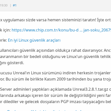
19:30
|
#1
x uygulaması sizde varsa hemen sisteminizi taratın! İşte ortal
 için:
https://www.chip.com.tr/konu/bu-d ... jan-soku_2067
rle:
En iyi Linux güvenlik araçları
ullanıcıları güvenlik açısından oldukça rahat davranıyor. Anc
davranmanın bir bedeli olduğunu ve Linux'un
güvenlik
tehli
ını gösterdi.
nucusu Unreal
'ın Linux sürümünü indiren herkesin trojanler
or. Bu sürüm ile birlikte
Kasım 2009 tarihinden bu yana
troja
Server adminleri yaptıkları açıklamada
Unreal3.2.8.1.tar.gz
arında arkakapı içeren bir sürüm ile değiştirildiğini yeni fark
ür dilediler ve gelecek dosyaların
PGP
imzası taşıyacağını beli