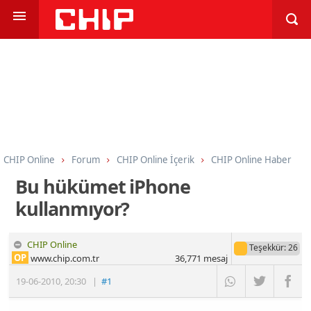
CHIP Online
Forum
CHIP Online İçerik
CHIP Online Haber
Bu hükümet iPhone
kullanmıyor?
CHIP Online
Teşekkür
: 26
OP
www.chip.com.tr
36,771
mesaj
19-06-2010
,
20:30
|
#1